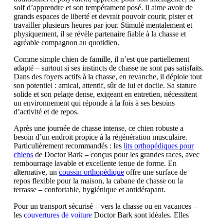
soif d’apprendre et son tempérament posé. Il aime avoir de
grands espaces de liberté et devrait pouvoir courir, pister et
travailler plusieurs heures par jour. Stimulé mentalement et
physiquement, il se révèle partenaire fiable à la chasse et
agréable compagnon au quotidien.
Comme simple chien de famille, il n’est que partiellement
adapté – surtout si ses instincts de chasse ne sont pas satisfaits.
Dans des foyers actifs à la chasse, en revanche, il déploie tout
son potentiel : amical, attentif, sûr de lui et docile. Sa stature
solide et son pelage dense, exigeant en entretien, nécessitent
un environnement qui réponde à la fois à ses besoins
d’activité et de repos.
Après une journée de chasse intense, ce chien robuste a
besoin d’un endroit propice à la régénération musculaire.
Particulièrement recommandés : les
lits orthopédiques pour
chiens
de Doctor Bark – conçus pour les grandes races, avec
rembourrage lavable et excellente tenue de forme. En
alternative, un
coussin orthopédique
offre une surface de
repos flexible pour la maison, la cabane de chasse ou la
terrasse – confortable, hygiénique et antidérapant.
Pour un transport sécurisé – vers la chasse ou en vacances –
les
couvertures de voiture
Doctor Bark sont idéales. Elles