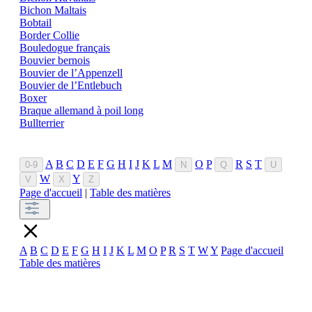
Bichon Maltais
Bobtail
Border Collie
Bouledogue français
Bouvier bernois
Bouvier de l’Appenzell
Bouvier de l’Entlebuch
Boxer
Braque allemand à poil long
Bullterrier
A
B
C
D
E
F
G
H
I
J
K
L
M
O
P
R
S
T
0-9
N
Q
U
W
Y
V
X
Z
Page d'accueil
|
Table des matières
A
B
C
D
E
F
G
H
I
J
K
L
M
O
P
R
S
T
W
Y
Page d'accueil
Table des matières