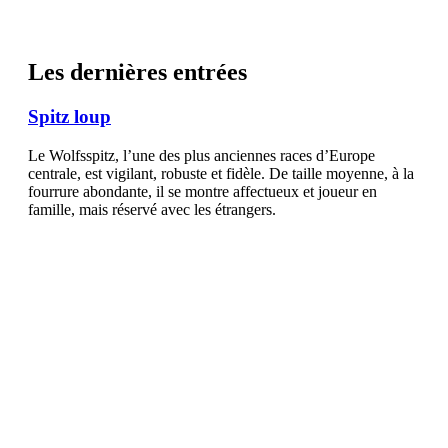
Les dernières entrées
Spitz loup
Le Wolfsspitz, l’une des plus anciennes races d’Europe
centrale, est vigilant, robuste et fidèle. De taille moyenne, à la
fourrure abondante, il se montre affectueux et joueur en
famille, mais réservé avec les étrangers.
En savoir plus
Rottweiler
Le Rottweiler, originaire du sud de l’Allemagne, était
autrefois chien de troupeau et de garde. Aujourd’hui, il est
apprécié comme chien de travail polyvalent, fort, intelligent et
loyal. Bien socialisé, il devient un compagnon fiable, équilibré
et protecteur.
En savoir plus
Bichon Maltais