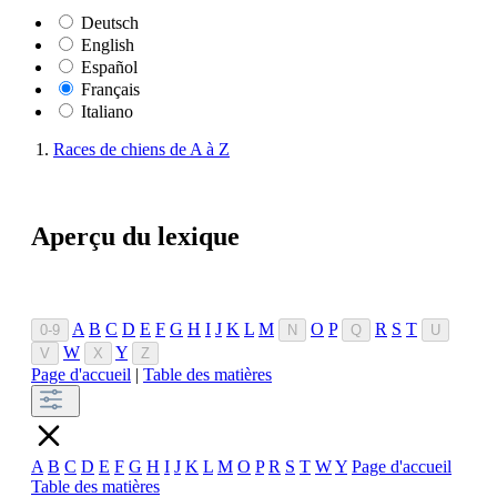
Deutsch
English
Español
Français
Italiano
Races de chiens de A à Z
Aperçu du lexique
A
B
C
D
E
F
G
H
I
J
K
L
M
O
P
R
S
T
0-9
N
Q
U
W
Y
V
X
Z
Page d'accueil
|
Table des matières
A
B
C
D
E
F
G
H
I
J
K
L
M
O
P
R
S
T
W
Y
Page d'accueil
Table des matières