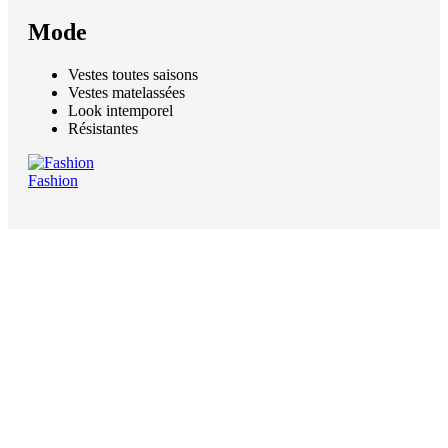
Mode
Vestes toutes saisons
Vestes matelassées
Look intemporel
Résistantes
Fashion
Menu
Impressum
AGB
Datenschutzerklärung
Widerrufsbelehrung
Muster-Widerrufsformular
Paramètres des cookies
Français