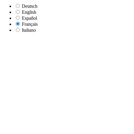
Deutsch
English
Español
Français
Italiano
Doctor Bark
Rückbank / 2-Sitz
Autoschondecke
Komfortabler All-Side-Schutz über einen
Außensitz und den Mittelsitz (2-Sitzflächen)
Manufakturqualität
MADE IN GERMANY