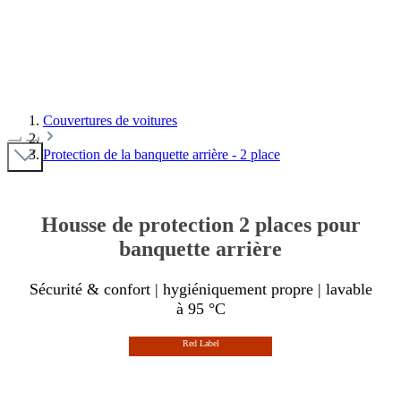
waschbar bis 95°C
Trockner geeignet
langlebig & robust
10 Jahre Herstellergarantie
Couvertures de voitures
Protection de la banquette arrière - 2 place
Housse de protection 2 places pour
banquette arrière
Sécurité & confort | hygiéniquement propre | lavable
à 95 °C
Red Label