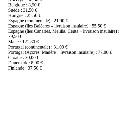
Belgique : 8,90 €
Suède : 31,50 €
Hongrie : 25,50 €
Espagne (continentale) : 21,90 €
Espagne (îles Baléares – livraison insulaire) : 55,50 €
Espagne (îles Canaries, Melilla, Ceuta – livraison insulaire) :
79,50 €
Malte : 121,80 €
Portugal (continentale) : 31,00 €
Portugal (Açores, Madère – livraison insulaire) : 77,80 €
Croatie : 30,00 €
Danemark : 8,90 €
Finlande : 37,50 €
Slovénie : 24,00 €
Slovaquie : 32,90 €
Pays baltes (Estonie, Lettonie, Lituanie) : 34,50 €
Bulgarie : 48,00 €
Roumanie : 31,00 €
Groupe de pays 2
Suisse : 9,90 €
Remarque :
En tant que client final, vous êtes responsable du