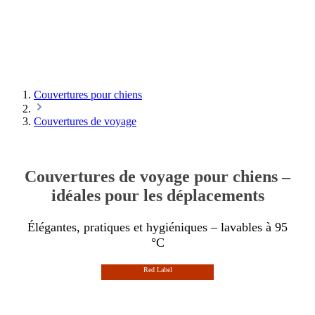
Travel-Bag
... praktische Transporttasche und Hundedecke mit
Thermo-Komfortpolsterung in Einem ...
Couvertures pour chiens
Manufakturqualität
Couvertures de voyage
MADE IN GERMANY
waschbar bis 95°C
Couvertures de voyage pour chiens –
Trockner geeignet
idéales pour les déplacements
robust, strapazierfähig und langlebig
10 Jahre Herstellergarantie
Élégantes, pratiques et hygiéniques – lavables à 95
°C
Red Label
Doctor Bark