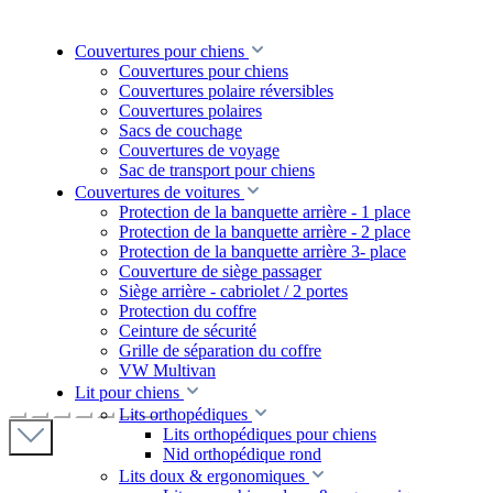
Reisedecke Portable
... kompakte Hundedecke mit Thermo-
Couvertures pour chiens
Couvertures pour chiens
Komfortpolsterung zum zusammenrollen ...
Couvertures polaire réversibles
Couvertures polaires
Sacs de couchage
Couvertures de voyage
Manufakturqualität
Sac de transport pour chiens
Couvertures de voitures
MADE IN GERMANY
Protection de la banquette arrière - 1 place
Protection de la banquette arrière - 2 place
Protection de la banquette arrière 3- place
waschbar bis 95°C
Couverture de siège passager
Trockner geeignet
Siège arrière - cabriolet / 2 portes
Protection du coffre
robust, strapazierfähig und langlebig
Ceinture de sécurité
10 Jahre Herstellergarantie
Grille de séparation du coffre
VW Multivan
Lit pour chiens
Lits orthopédiques
Lits orthopédiques pour chiens
Nid orthopédique rond
Lits doux & ergonomiques