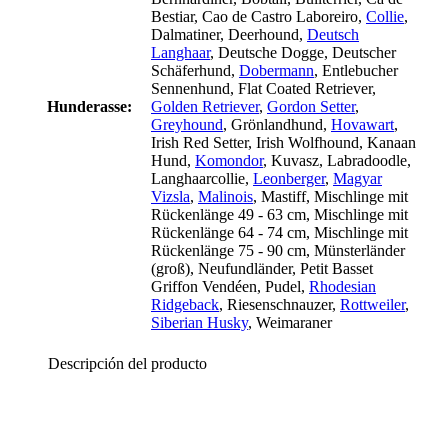
Bestiar
, Cao de Castro Laboreiro
,
Collie
,
Dalmatiner
, Deerhound
,
Deutsch
Langhaar
, Deutsche Dogge
, Deutscher
Schäferhund
,
Dobermann
, Entlebucher
Sennenhund
, Flat Coated Retriever
,
Hunderasse:
Golden Retriever
,
Gordon Setter
,
Greyhound
, Grönlandhund
,
Hovawart
,
Irish Red Setter
, Irish Wolfhound
, Kanaan
Hund
,
Komondor
, Kuvasz
, Labradoodle
,
Langhaarcollie
,
Leonberger
,
Magyar
Vizsla
,
Malinois
, Mastiff
, Mischlinge mit
Rückenlänge 49 - 63 cm
, Mischlinge mit
Rückenlänge 64 - 74 cm
, Mischlinge mit
Rückenlänge 75 - 90 cm
, Münsterländer
(groß)
, Neufundländer
, Petit Basset
Griffon Vendéen
, Pudel
,
Rhodesian
Ridgeback
, Riesenschnauzer
,
Rottweiler
,
Siberian Husky
, Weimaraner
Descripción del producto