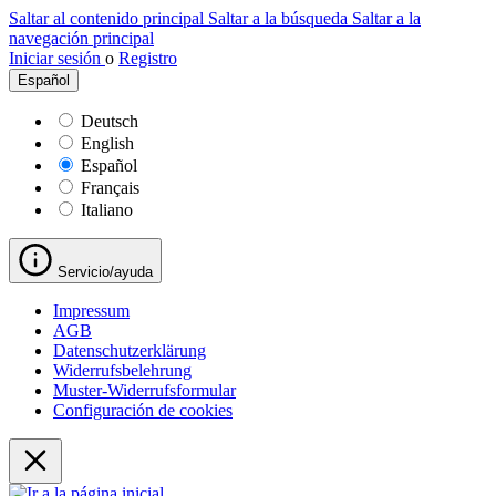
Saltar al contenido principal
Saltar a la búsqueda
Saltar a la
navegación principal
Iniciar sesión
o
Registro
Español
Deutsch
English
Español
Français
Italiano
Servicio/ayuda
Impressum
AGB
Datenschutzerklärung
Widerrufsbelehrung
Muster-Widerrufsformular
Configuración de cookies