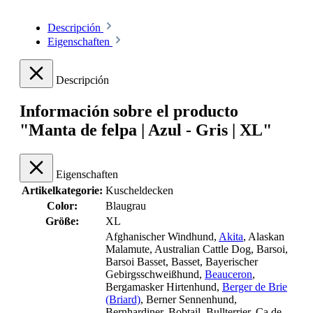
Descripción
Eigenschaften
Descripción
Información sobre el producto
"Manta de felpa | Azul - Gris | XL"
Eigenschaften
Artikelkategorie:
Kuscheldecken
Color:
Blaugrau
Größe:
XL
Afghanischer Windhund
,
Akita
, Alaskan
Malamute
, Australian Cattle Dog
, Barsoi
,
Barsoi Basset
, Basset
, Bayerischer
Gebirgsschweißhund
,
Beauceron
,
Bergamasker Hirtenhund
,
Berger de Brie
(Briard)
, Berner Sennenhund
,
Bernhardiner
, Bobtail
, Bullterrier
, Ca de