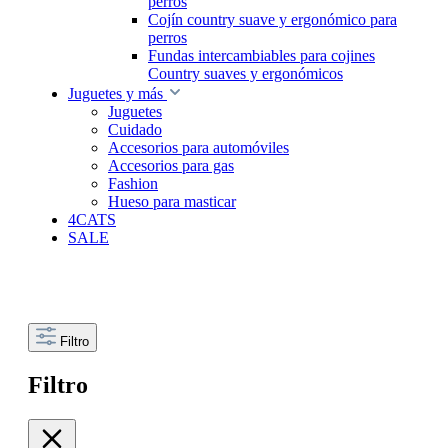
perros
Cojín country suave y ergonómico para
perros
Fundas intercambiables para cojines
Country suaves y ergonómicos
Juguetes y más
Juguetes
Cuidado
Accesorios para automóviles
Accesorios para gas
Fashion
Hueso para masticar
4CATS
SALE
Filtro
Filtro