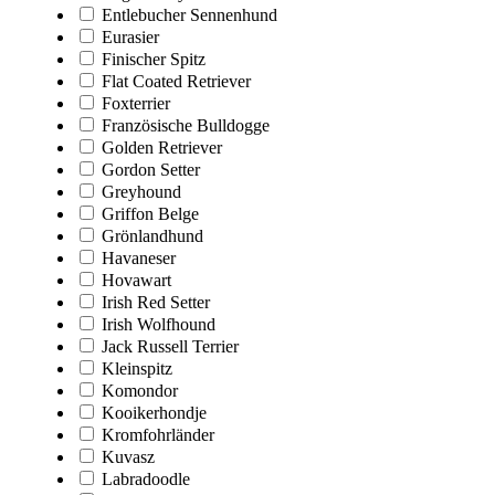
Entlebucher Sennenhund
Eurasier
Finischer Spitz
Flat Coated Retriever
Foxterrier
Französische Bulldogge
Golden Retriever
Gordon Setter
Greyhound
Griffon Belge
Grönlandhund
Havaneser
Hovawart
Irish Red Setter
Irish Wolfhound
Jack Russell Terrier
Kleinspitz
Komondor
Kooikerhondje
Kromfohrländer
Kuvasz
Labradoodle