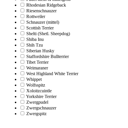
Rhodesian Ridgeback
Riesenschnauzer
Rottweiler
Schnauzer (mittel)
Scottish Terrier
Shelti (Shetl. Sheepdog)
Shiba Inu
Shih Tzu
Siberian Husky
Staffordshire Bullterrier
Tibet Terrier
Weimaraner
West Highland White Terrier
Whippet
Wolfsspitz
Xoloitzcuintle
Yorkshire Terrier
Zwergpudel
Zwergschnauzer
Zwergspitz