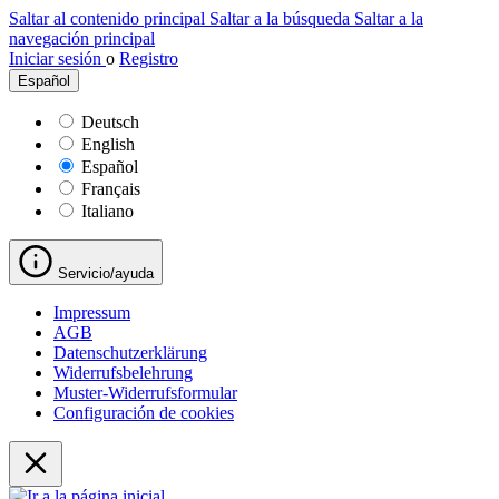
Saltar al contenido principal
Saltar a la búsqueda
Saltar a la
navegación principal
Iniciar sesión
o
Registro
Español
Deutsch
English
Español
Français
Italiano
Servicio/ayuda
Impressum
AGB
Datenschutzerklärung
Widerrufsbelehrung
Muster-Widerrufsformular
Configuración de cookies