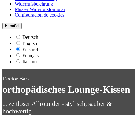
Widerrufsbelehrung
Muster-Widerrufsformular
Configuración de cookies
Español
Deutsch
English
Español
Français
Italiano
Doctor Bark
orthopädisches Lounge-Kissen
... zeitloser Allrounder - stylisch, sauber &
hochwertig ...
Manufakturqualität