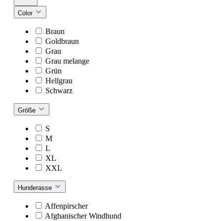
Color
Braun
Goldbraun
Grau
Grau melange
Grün
Hellgrau
Schwarz
Größe
S
M
L
XL
XXL
Hunderasse
Affenpirscher
Afghanischer Windhund