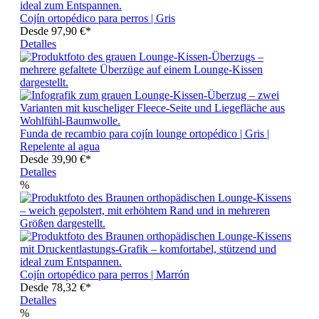
Cojín ortopédico para perros | Gris
Desde
97,90 €*
Detalles
Funda de recambio para cojín lounge ortopédico | Gris |
Repelente al agua
Desde
39,90 €*
Detalles
%
Cojín ortopédico para perros | Marrón
Desde
78,32 €*
Detalles
%