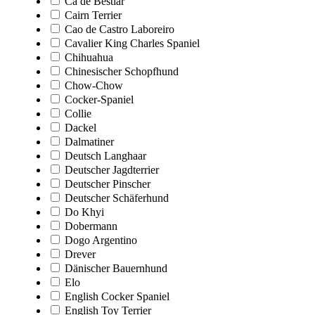
Ca de Bestiar
Cairn Terrier
Cao de Castro Laboreiro
Cavalier King Charles Spaniel
Chihuahua
Chinesischer Schopfhund
Chow-Chow
Cocker-Spaniel
Collie
Dackel
Dalmatiner
Deutsch Langhaar
Deutscher Jagdterrier
Deutscher Pinscher
Deutscher Schäferhund
Do Khyi
Dobermann
Dogo Argentino
Drever
Dänischer Bauernhund
Elo
English Cocker Spaniel
English Toy Terrier