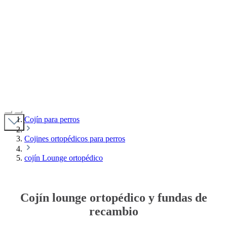
MADE IN GERMANY
waschbar bis 95°C
Trockner geeignet
langlebig & robust
10 Jahre Herstellergarantie
Cojín para perros
Cojines ortopédicos para perros
cojín Lounge ortopédico
Cojín lounge ortopédico y fundas de
recambio