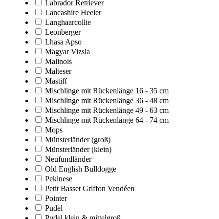
Labrador Retriever
Lancashire Heeler
Langhaarcollie
Leonberger
Lhasa Apso
Magyar Vizsla
Malinois
Malteser
Mastiff
Mischlinge mit Rückenlänge 16 - 35 cm
Mischlinge mit Rückenlänge 36 - 48 cm
Mischlinge mit Rückenlänge 49 - 63 cm
Mischlinge mit Rückenlänge 64 - 74 cm
Mops
Münsterländer (groß)
Münsterländer (klein)
Neufundländer
Old English Bulldogge
Pekinese
Petit Basset Griffon Vendéen
Pointer
Pudel
Pudel klein & mittelgroß