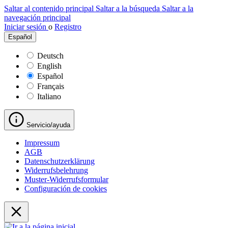
Saltar al contenido principal
Saltar a la búsqueda
Saltar a la
navegación principal
Iniciar sesión
o
Registro
Español
Deutsch
English
Español
Français
Italiano
Servicio/ayuda
Impressum
AGB
Datenschutzerklärung
Widerrufsbelehrung
Muster-Widerrufsformular
Configuración de cookies