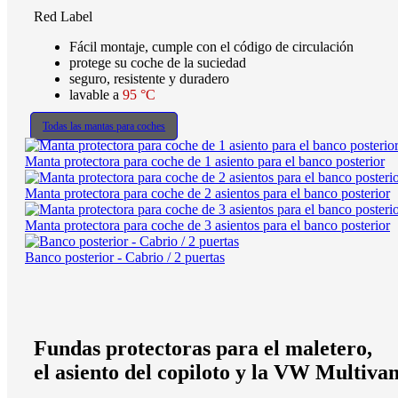
Red Label
Fácil montaje, cumple con el código de circulación
protege su coche de la suciedad
seguro, resistente y duradero
lavable a
95 °C
Todas las mantas para coches
Manta protectora para coche de 1 asiento para el banco posterior
Manta protectora para coche de 2 asientos para el banco posterior
Manta protectora para coche de 3 asientos para el banco posterior
Banco posterior - Cabrio / 2 puertas
Fundas protectoras para el maletero,
el asiento del copiloto y la VW Multiva