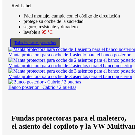
Red Label
Fácil montaje, cumple con el código de circulación
protege su coche de la suciedad
seguro, resistente y duradero
lavable a
95 °C
Todas las mantas para coches
Manta protectora para coche de 1 asiento para el banco posterior
Manta protectora para coche de 2 asientos para el banco posterior
Manta protectora para coche de 3 asientos para el banco posterior
Banco posterior - Cabrio / 2 puertas
Fundas protectoras para el maletero,
el asiento del copiloto y la VW Multiva