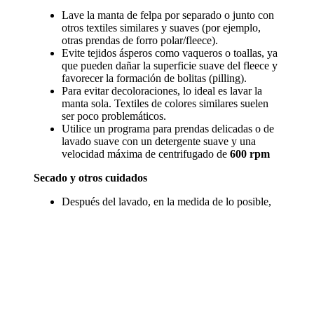
Lave la manta de felpa por separado o junto con
otros textiles similares y suaves (por ejemplo,
otras prendas de forro polar/fleece).
Evite tejidos ásperos como vaqueros o toallas, ya
que pueden dañar la superficie suave del fleece y
favorecer la formación de bolitas (pilling).
Para evitar decoloraciones, lo ideal es lavar la
manta sola. Textiles de colores similares suelen
ser poco problemáticos.
Utilice un programa para prendas delicadas o de
lavado suave con un detergente suave y una
velocidad máxima de centrifugado de
600 rpm
Secado y otros cuidados
Después del lavado, en la medida de lo posible,
no introduzca la manta de felpa en la secadora,
ya que de lo contrario pueden volver a
depositarse pelusas sobre la manta.
Deje secar la manta de felpa al aire. El fleece se
seca rápidamente y se mantiene especialmente
suave.
Si desea utilizar una secadora, seleccione una
temperatura baja o el programa delicado.