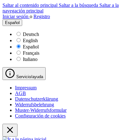
Saltar al contenido principal
Saltar a la búsqueda
Saltar a la
navegación principal
Iniciar sesión
o
Registro
Español
Deutsch
English
Español
Français
Italiano
Servicio/ayuda
Impressum
AGB
Datenschutzerklärung
Widerrufsbelehrung
Muster-Widerrufsformular
Configuración de cookies