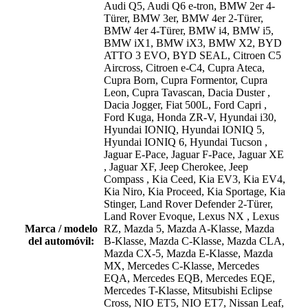
Audi Q5
, Audi Q6 e-tron
, BMW 2er 4-
Türer
, BMW 3er
, BMW 4er 2-Türer
,
BMW 4er 4-Türer
, BMW i4
, BMW i5
,
BMW iX1
, BMW iX3
, BMW X2
, BYD
ATTO 3 EVO
, BYD SEAL
, Citroen C5
Aircross
, Citroen e-C4
, Cupra Ateca
,
Cupra Born
, Cupra Formentor
, Cupra
Leon
, Cupra Tavascan
, Dacia Duster
,
Dacia Jogger
, Fiat 500L
, Ford Capri
,
Ford Kuga
, Honda ZR-V
, Hyundai i30
,
Hyundai IONIQ
, Hyundai IONIQ 5
,
Hyundai IONIQ 6
, Hyundai Tucson
,
Jaguar E-Pace
, Jaguar F-Pace
, Jaguar XE
, Jaguar XF
, Jeep Cherokee
, Jeep
Compass
, Kia Ceed
, Kia EV3
, Kia EV4
,
Kia Niro
, Kia Proceed
, Kia Sportage
, Kia
Stinger
, Land Rover Defender 2-Türer
,
Land Rover Evoque
, Lexus NX
, Lexus
Marca / modelo
RZ
, Mazda 5
, Mazda A-Klasse
, Mazda
del automóvil:
B-Klasse
, Mazda C-Klasse
, Mazda CLA
,
Mazda CX-5
, Mazda E-Klasse
, Mazda
MX
, Mercedes C-Klasse
, Mercedes
EQA
, Mercedes EQB
, Mercedes EQE
,
Mercedes T-Klasse
, Mitsubishi Eclipse
Cross
, NIO ET5
, NIO ET7
, Nissan Leaf
,