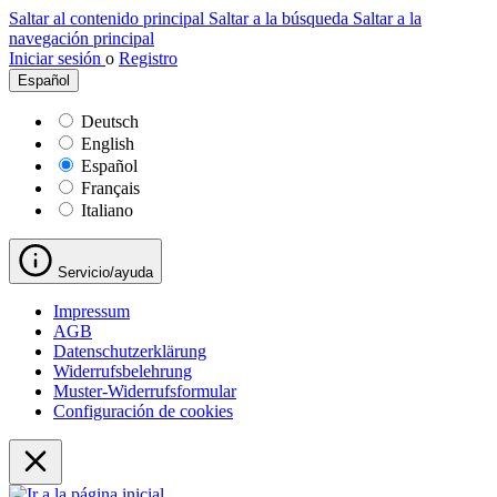
Saltar al contenido principal
Saltar a la búsqueda
Saltar a la
navegación principal
Iniciar sesión
o
Registro
Español
Deutsch
English
Español
Français
Italiano
Servicio/ayuda
Impressum
AGB
Datenschutzerklärung
Widerrufsbelehrung
Muster-Widerrufsformular
Configuración de cookies