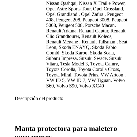
Nissan Qashqai
, Nissan X-Trail e-Power
,
Opel Astre Sports Tour
, Opel Crossland
,
Opel Grandland
, Opel Zafira
, Peugeot
408
, Peugeot 208
, Peugeot 3008
, Peugeot
5008
, Peugeot 508
, Porsche Macan
,
Renault Arkana
, Renault Captur
, Renault
Clio Grandtourer
, Renault Koleos
,
Renault Megane
, Renault Talisman
, Seat
Leon
, Skoda ENAYQ
, Skoda Fabio
Combi
, Skoda Karoq
, Skoda Scala
,
Subaru Impreza
, Suzuki Swace
, Suzuki
Vitara
, Tesla Model 3
, Toyota Camry
,
Toyota Corolla
, Toyota Corolla Cross
,
Toyota Mirai
, Toyota Prius
, VW Arteon
,
VW ID 5
, VW ID 7
, VW Tiguan
, Volvo
S60
, Volvo S90
, Volvo XC40
Descripción del producto
Manta protectora para maletero
para perros