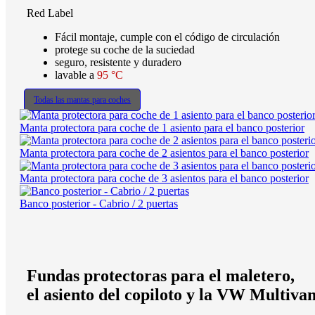
Red Label
Fácil montaje, cumple con el código de circulación
protege su coche de la suciedad
seguro, resistente y duradero
lavable a
95 °C
Todas las mantas para coches
Manta protectora para coche de 1 asiento para el banco posterior
Manta protectora para coche de 2 asientos para el banco posterior
Manta protectora para coche de 3 asientos para el banco posterior
Banco posterior - Cabrio / 2 puertas
Fundas protectoras para el maletero,
el asiento del copiloto y la VW Multiva