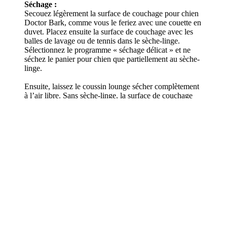
Séchage :
Secouez légèrement la surface de couchage pour chien
Doctor Bark, comme vous le feriez avec une couette en
duvet. Placez ensuite la surface de couchage avec les
balles de lavage ou de tennis dans le sèche-linge.
Sélectionnez le programme « séchage délicat » et ne
séchez le panier pour chien que partiellement au sèche-
linge.
Ensuite, laissez le coussin lounge sécher complètement
à l’air libre. Sans sèche-linge, la surface de couchage
pour chien Doctor Bark sèche également naturellement.
Pour le séchage à l’air libre, choisissez un endroit chaud
et bien ventilé afin que la surface de couchage soit à
nouveau sèche en 3 à 4 heures. Secouez bien la surface
de couchage plusieurs fois pendant le séchage à l’air et
remettez-la régulièrement en forme.
Größenempfehlung
Gr. M - mittelgroße/große Hunde
Abmessungen: 84 x 57 cm