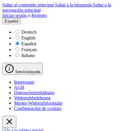
Saltar al contenido principal
Saltar a la búsqueda
Saltar a la
navegación principal
Iniciar sesión
o
Registro
Español
Deutsch
English
Español
Français
Italiano
Servicio/ayuda
Impressum
AGB
Datenschutzerklärung
Widerrufsbelehrung
Muster-Widerrufsformular
Configuración de cookies