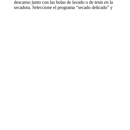
descanso junto con las bolas de lavado o de tenis en la
secadora. Seleccione el programa “secado delicado” y
seque la cama para perros solo parcialmente en la
secadora.
Después, deje que el cojín lounge se seque
completamente al aire. Sin secadora, la superficie de
descanso para perros Doctor Bark también se seca de
forma natural. Para el secado al aire, elija un lugar
cálido y bien ventilado para que la superficie de
descanso esté seca de nuevo en un plazo de 3–4 horas.
Sacuda bien la superficie de descanso varias veces
durante el secado al aire y vuelva a darle forma
suavemente.
Größenempfehlung
Gr. M - mittelgroße/große Hunde
Abmessungen: 84 x 57 cm
Rückenlänge: bis 52 cm
Hunderassen Beispiele:
Klein und Mittelpudel, Französische Bulldogge, Beagle, Jack Russel