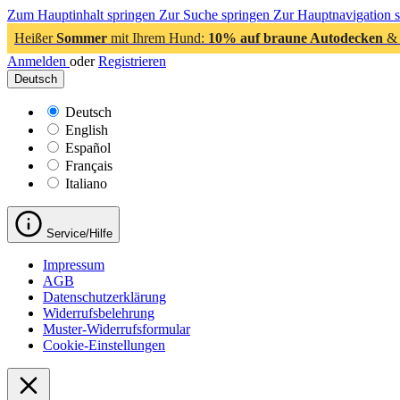
Zum Hauptinhalt springen
Zur Suche springen
Zur Hauptnavigation 
Heißer
Sommer
mit Ihrem Hund:
10% auf braune Autodecken
& 
Anmelden
oder
Registrieren
Deutsch
Deutsch
English
Español
Français
Italiano
Service/Hilfe
Impressum
AGB
Datenschutzerklärung
Widerrufsbelehrung
Muster-Widerrufsformular
Cookie-Einstellungen