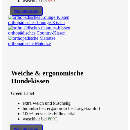
waschbar bei
95°C
Produkt-Beratung
orthopädisches Lounge-Kissen
orthopädisches Country-Kissen
orthopädische Matratze
Weiche & ergonomische
Hundekissen
Green Label
extra weich und kuschelig
himmlischer, ergonomischer Liegekomfort
100% recyceltes Füllmaterial
waschbar bei
60°C
Produkt-Beratung