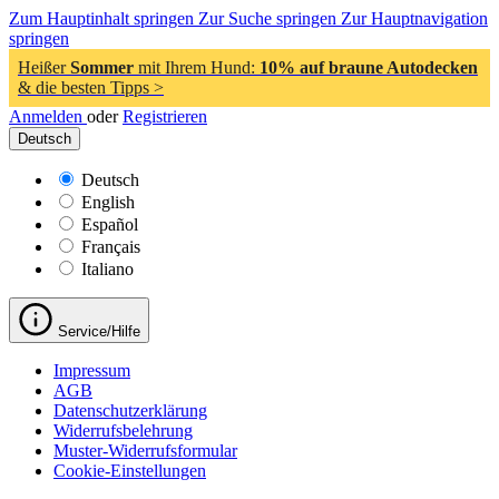
Zum Hauptinhalt springen
Zur Suche springen
Zur Hauptnavigation
springen
Heißer
Sommer
mit Ihrem Hund:
10% auf braune Autodecken
& die besten Tipps >
Anmelden
oder
Registrieren
Deutsch
Deutsch
English
Español
Français
Italiano
Service/Hilfe
Impressum
AGB
Datenschutzerklärung
Widerrufsbelehrung
Muster-Widerrufsformular
Cookie-Einstellungen