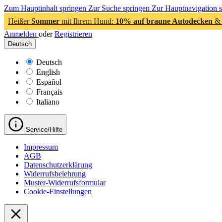
Zum Hauptinhalt springen
Zur Suche springen
Zur Hauptnavigation 
Heißer
Sommer
mit Ihrem Hund:
10% auf braune Autodecken
& 
Anmelden
oder
Registrieren
Deutsch
Deutsch
English
Español
Français
Italiano
Service/Hilfe
Impressum
AGB
Datenschutzerklärung
Widerrufsbelehrung
Muster-Widerrufsformular
Cookie-Einstellungen