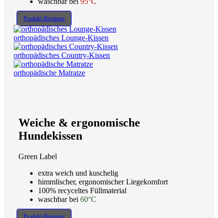
waschbar bei
95°C
Produkt-Beratung
orthopädisches Lounge-Kissen
orthopädisches Country-Kissen
orthopädische Matratze
Weiche & ergonomische
Hundekissen
Green Label
extra weich und kuschelig
himmlischer, ergonomischer Liegekomfort
100% recyceltes Füllmaterial
waschbar bei
60°C
Produkt-Beratung