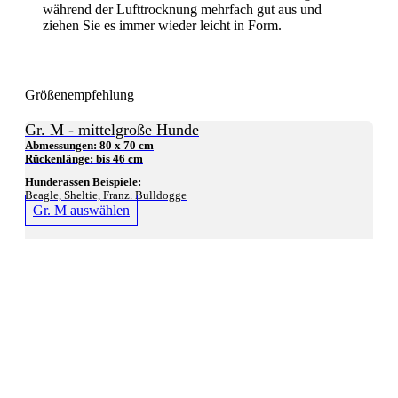
während der Lufttrocknung mehrfach gut aus und
ziehen Sie es immer wieder leicht in Form.
Größenempfehlung
Gr. M - mittelgroße Hunde
Abmessungen: 80 x 70 cm
Rückenlänge: bis 46 cm
Hunderassen Beispiele:
Beagle, Sheltie, Franz. Bulldogge
Gr. M auswählen
Gr. L - größere Hunde
Abmessungen: 100 x 80 cm
Rückenlänge: bis 52 cm
Hunderassen Beispiele:
Münsterlände (klein), Border Collie, Chow Chow