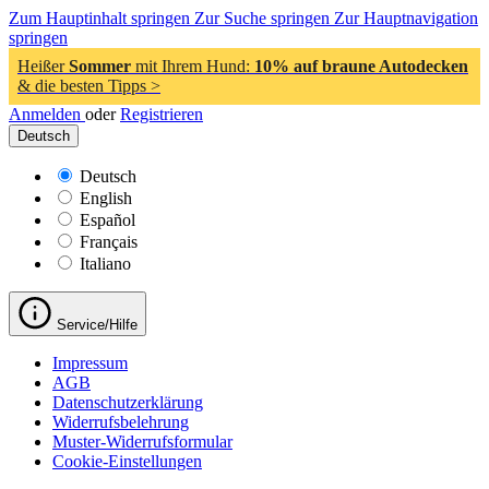
Zum Hauptinhalt springen
Zur Suche springen
Zur Hauptnavigation
springen
Heißer
Sommer
mit Ihrem Hund:
10% auf braune Autodecken
& die besten Tipps >
Anmelden
oder
Registrieren
Deutsch
Deutsch
English
Español
Français
Italiano
Service/Hilfe
Impressum
AGB
Datenschutzerklärung
Widerrufsbelehrung
Muster-Widerrufsformular
Cookie-Einstellungen