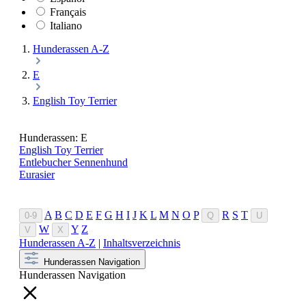
Français
Italiano
Hunderassen A-Z
E
English Toy Terrier
Hunderassen: E
English Toy Terrier
Entlebucher Sennenhund
Eurasier
A
B
C
D
E
F
G
H
I
J
K
L
M
N
O
P
R
S
T
0-9
Q
U
W
Y
Z
V
X
Hunderassen A-Z
|
Inhaltsverzeichnis
Hunderassen Navigation
Hunderassen Navigation