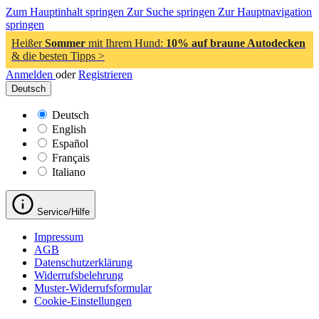
Zum Hauptinhalt springen
Zur Suche springen
Zur Hauptnavigation
springen
Heißer
Sommer
mit Ihrem Hund:
10% auf braune Autodecken
& die besten Tipps >
Anmelden
oder
Registrieren
Deutsch
Deutsch
English
Español
Français
Italiano
Service/Hilfe
Impressum
AGB
Datenschutzerklärung
Widerrufsbelehrung
Muster-Widerrufsformular
Cookie-Einstellungen