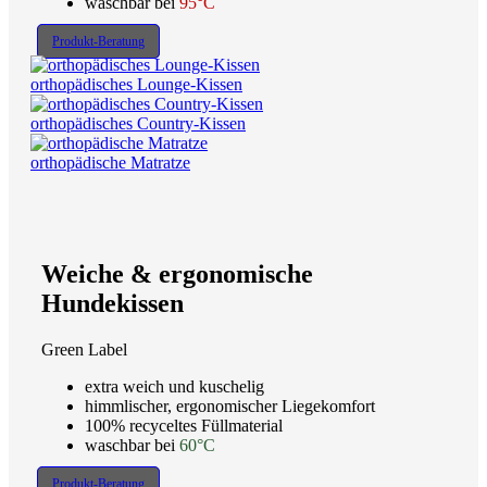
waschbar bei
95°C
Produkt-Beratung
orthopädisches Lounge-Kissen
orthopädisches Country-Kissen
orthopädische Matratze
Weiche & ergonomische
Hundekissen
Green Label
extra weich und kuschelig
himmlischer, ergonomischer Liegekomfort
100% recyceltes Füllmaterial
waschbar bei
60°C
Produkt-Beratung