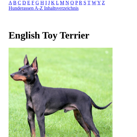
A
B
C
D
E
F
G
H
I
J
K
L
M
N
O
P
R
S
T
W
Y
Z
Hunderassen A-Z
Inhaltsverzeichnis
English Toy Terrier