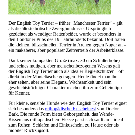
Der English Toy Terrier – früher „Manchester Terrier“ – gilt
als die älteste britische Zwerghundrasse. Ursprünglich
gezüchtet als wendiger Rattenbeißer, wurde er besonders in
den Londoner Pubs des 19. Jahrhunderts bekannt. Dort traten
die kleinen, blitzschnellen Terrier in Arenen gegen Nager an –
ein makaberer, aber populärer Zeitvertreib der Arbeiterklasse.
Dank seiner kompakten Größe (max. 30 cm Schulterhöhe)
und seines mutigen, aber menschenbezogenen Wesens galt
der English Toy Terrier auch als idealer Begleitschützer – oft
direkt in der Manteltasche getragen. Heute findet man ihn
eher selten, aber seine Eleganz, Wachsamkeit und sein
geschichtsträchtiger Charakter machen ihn zum Geheimtipp
für Kenner.
Für kleine, sensible Hunde wie den English Toy Terrier eignet
sich besonders das
orthopädische Kuschelnest
von Doctor
Bark. Die runde Form bietet Geborgenheit, das Wende-
Kissen aus orthopädischem Fleece passt sich sanft an – ideal
zum Ruhen, Schlafen und Einkuscheln, zu Hause oder als
mobiler Rückzugsort.