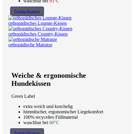
waschbar bei
95°C
Produkt-Beratung
orthopädisches Lounge-Kissen
orthopädisches Country-Kissen
orthopädische Matratze
Weiche & ergonomische
Hundekissen
Green Label
extra weich und kuschelig
himmlischer, ergonomischer Liegekomfort
100% recyceltes Füllmaterial
waschbar bei
60°C
Produkt-Beratung