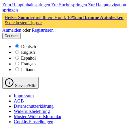
Zum Hauptinhalt springen
Zur Suche springen
Zur Hauptnavigation
springen
Heißer
Sommer
mit Ihrem Hund:
10% auf braune Autodecken
& die besten Tipps >
Anmelden
oder
Registrieren
Deutsch
Deutsch
English
Español
Français
Italiano
Service/Hilfe
Impressum
AGB
Datenschutzerklärung
Widerrufsbelehrung
Muster-Widerrufsformular
Cookie-Einstellungen