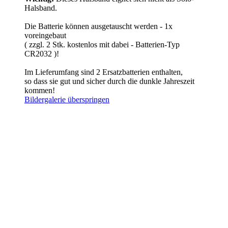
Halsband.
Die Batterie können ausgetauscht werden - 1x
voreingebaut
( zzgl. 2 Stk. kostenlos mit dabei - Batterien-Typ
CR2032 )!
Im Lieferumfang sind 2 Ersatzbatterien enthalten,
so dass sie gut und sicher durch die dunkle Jahreszeit
kommen!
Bildergalerie überspringen
Größenempfehlung
Gr. S
Länge: 34 - 42 cm (verstellbar)
Breite: 2,5 cm
Gr. S auswählen