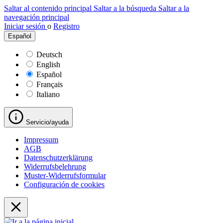
Saltar al contenido principal
Saltar a la búsqueda
Saltar a la
navegación principal
Iniciar sesión
o
Registro
Español
Deutsch
English
Español
Français
Italiano
Servicio/ayuda
Impressum
AGB
Datenschutzerklärung
Widerrufsbelehrung
Muster-Widerrufsformular
Configuración de cookies