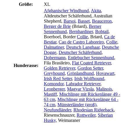
Größe:
XL
Afghanischer Windhund
,
Akita
,
Altdeutscher Schäferhund
, Australian
Shepherd
,
Barsoi
,
Basset
,
Beauceron
,
Berger de Brie
(Briard)
,
Berner
Sennenhund
,
Bernhardiner
,
Bobtail
,
Boerboel
, Border
Collie
, Briard
,
Ca de
Bestiar
,
Cao de Castro Laboreiro
,
Collie
,
Dalmatiner
,
Deutsch Langhaar
,
Deutsche
Dogge
,
Deutscher Schäferhund
,
Dobermann
,
Entlebucher Sennenhund
,
Fila Brasileiro
,
Flat Coated Retriever
,
Hunderasse:
Golden Retriever
,
Gordon Setter
,
Greyhound
,
Grönlandhund
,
Hovawart
,
Irish Red Setter
,
Irish Wolfhound
,
Komondor
,
Labrador Retriever
,
Leonberger
,
Magyar Vizsla
,
Malinois
,
Mastiff
,
Mischlinge mit Rückenlänge 49 -
63 cm
,
Mischlinge mit Rückenlänge 64 -
74 cm
,
Münsterländer (groß)
,
Neufundländer
,
Rhodesian Ridgeback
,
Riesenschnauzer
,
Rottweiler
,
Siberian
Husky
, Weimaraner