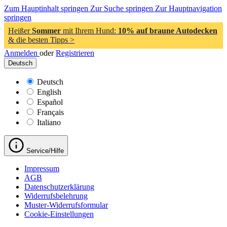
Zum Hauptinhalt springen
Zur Suche springen
Zur Hauptnavigation
springen
Heißer
Sommer
mit Ihrem Hund:
10% auf braune Autodecken
& die besten Tipps >
Anmelden
oder
Registrieren
Deutsch
Deutsch
English
Español
Français
Italiano
Service/Hilfe
Impressum
AGB
Datenschutzerklärung
Widerrufsbelehrung
Muster-Widerrufsformular
Cookie-Einstellungen