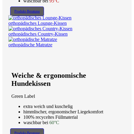
waschbar bei
95°C
Produkt-Beratung
orthopädisches Lounge-Kissen
orthopädisches Country-Kissen
orthopädische Matratze
Weiche & ergonomische
Hundekissen
Green Label
extra weich und kuschelig
himmlischer, ergonomischer Liegekomfort
100% recyceltes Füllmaterial
waschbar bei
60°C
Produkt-Beratung