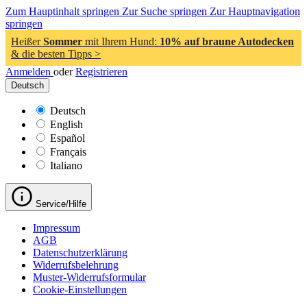
Zum Hauptinhalt springen
Zur Suche springen
Zur Hauptnavigation
springen
Heißer
Sommer
mit Ihrem Hund:
10% auf braune Autodecken
& die besten Tipps >
Anmelden
oder
Registrieren
Deutsch
Deutsch
English
Español
Français
Italiano
Service/Hilfe
Impressum
AGB
Datenschutzerklärung
Widerrufsbelehrung
Muster-Widerrufsformular
Cookie-Einstellungen