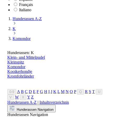
Français
Italiano
Hunderassen A-Z
K
Komondor
Hunderassen: K
Klein- und Mittelpudel
Kleinspitz
Komondor
Kooikerhondje
Kromfohrländer
A
B
C
D
E
F
G
H
I
J
K
L
M
N
O
P
R
S
T
0-9
Q
U
W
Y
Z
V
X
Hunderassen A-Z
|
Inhaltsverzeichnis
Hunderassen Navigation
Hunderassen Navigation