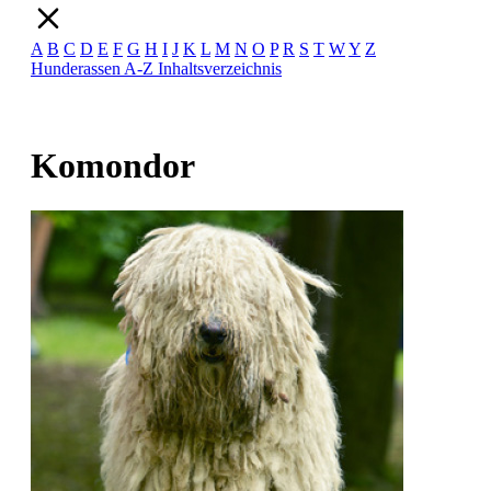
A
B
C
D
E
F
G
H
I
J
K
L
M
N
O
P
R
S
T
W
Y
Z
Hunderassen A-Z
Inhaltsverzeichnis
Komondor