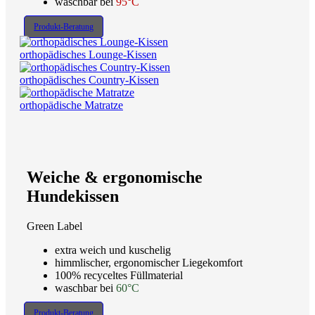
waschbar bei
95°C
Produkt-Beratung
orthopädisches Lounge-Kissen
orthopädisches Country-Kissen
orthopädische Matratze
Weiche & ergonomische
Hundekissen
Green Label
extra weich und kuschelig
himmlischer, ergonomischer Liegekomfort
100% recyceltes Füllmaterial
waschbar bei
60°C
Produkt-Beratung