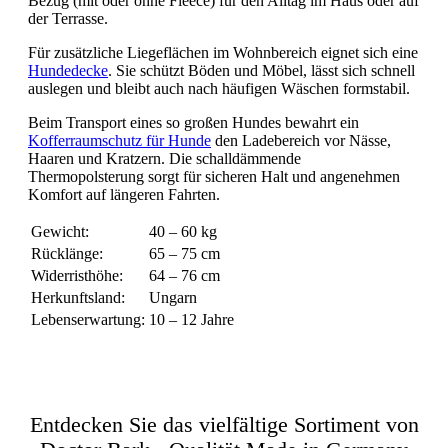
Bezug (mit oder ohne Fleece) für den Alltag im Haus oder auf
der Terrasse.
Für zusätzliche Liegeflächen im Wohnbereich eignet sich eine
Hundedecke
. Sie schützt Böden und Möbel, lässt sich schnell
auslegen und bleibt auch nach häufigen Wäschen formstabil.
Beim Transport eines so großen Hundes bewahrt ein
Kofferraumschutz für Hunde
den Ladebereich vor Nässe,
Haaren und Kratzern. Die schalldämmende
Thermopolsterung sorgt für sicheren Halt und angenehmen
Komfort auf längeren Fahrten.
Gewicht:
40 – 60 kg
Rücklänge:
65 – 75 cm
Widerristhöhe:
64 – 76 cm
Herkunftsland:
Ungarn
Lebenserwartung:
10 – 12 Jahre
Entdecken Sie das vielfältige Sortiment von