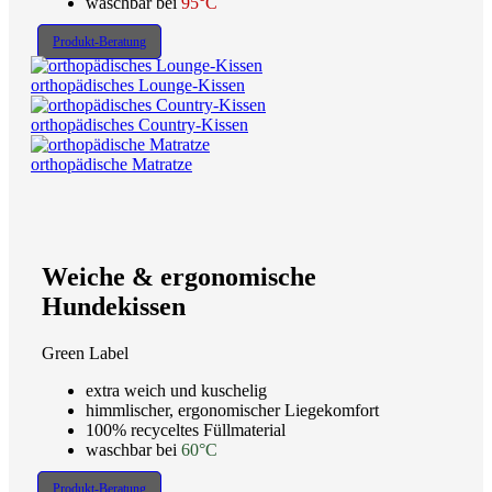
waschbar bei
95°C
Produkt-Beratung
orthopädisches Lounge-Kissen
orthopädisches Country-Kissen
orthopädische Matratze
Weiche & ergonomische
Hundekissen
Green Label
extra weich und kuschelig
himmlischer, ergonomischer Liegekomfort
100% recyceltes Füllmaterial
waschbar bei
60°C
Produkt-Beratung