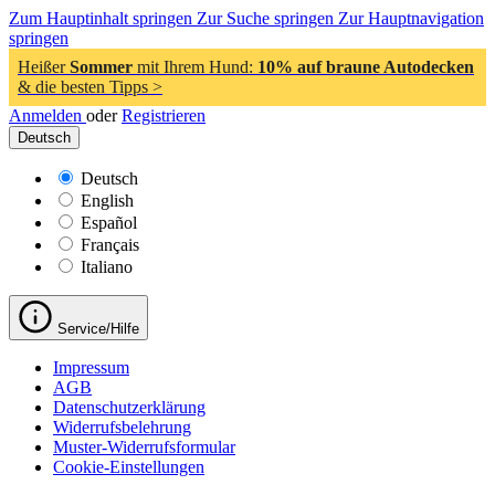
Zum Hauptinhalt springen
Zur Suche springen
Zur Hauptnavigation
springen
Heißer
Sommer
mit Ihrem Hund:
10% auf braune Autodecken
& die besten Tipps >
Anmelden
oder
Registrieren
Deutsch
Deutsch
English
Español
Français
Italiano
Service/Hilfe
Impressum
AGB
Datenschutzerklärung
Widerrufsbelehrung
Muster-Widerrufsformular
Cookie-Einstellungen