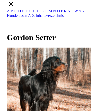
A
B
C
D
E
F
G
H
I
J
K
L
M
N
O
P
R
S
T
W
Y
Z
Hunderassen A-Z
Inhaltsverzeichnis
Gordon Setter