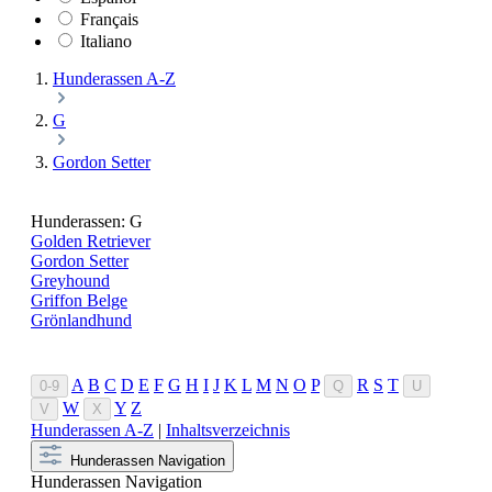
Français
Italiano
Hunderassen A-Z
G
Gordon Setter
Hunderassen: G
Golden Retriever
Gordon Setter
Greyhound
Griffon Belge
Grönlandhund
A
B
C
D
E
F
G
H
I
J
K
L
M
N
O
P
R
S
T
0-9
Q
U
W
Y
Z
V
X
Hunderassen A-Z
|
Inhaltsverzeichnis
Hunderassen Navigation
Hunderassen Navigation