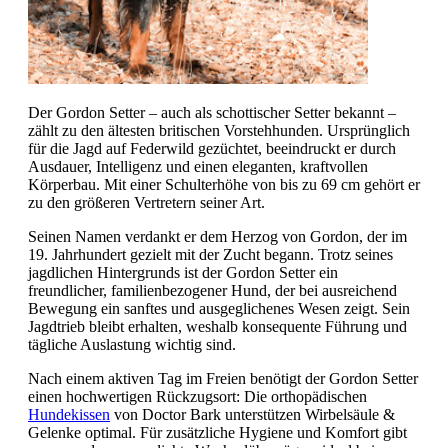
Der Gordon Setter – auch als schottischer Setter bekannt –
zählt zu den ältesten britischen Vorstehhunden. Ursprünglich
für die Jagd auf Federwild gezüchtet, beeindruckt er durch
Ausdauer, Intelligenz und einen eleganten, kraftvollen
Körperbau. Mit einer Schulterhöhe von bis zu 69 cm gehört er
zu den größeren Vertretern seiner Art.
Seinen Namen verdankt er dem Herzog von Gordon, der im
19. Jahrhundert gezielt mit der Zucht begann. Trotz seines
jagdlichen Hintergrunds ist der Gordon Setter ein
freundlicher, familienbezogener Hund, der bei ausreichend
Bewegung ein sanftes und ausgeglichenes Wesen zeigt. Sein
Jagdtrieb bleibt erhalten, weshalb konsequente Führung und
tägliche Auslastung wichtig sind.
Nach einem aktiven Tag im Freien benötigt der Gordon Setter
einen hochwertigen Rückzugsort: Die orthopädischen
Hundekissen
von Doctor Bark unterstützen Wirbelsäule &
Gelenke optimal. Für zusätzliche Hygiene und Komfort gibt