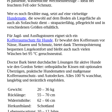
es passende, wasserdichte Wechselüberzüge – ideal bei
feuchtem Fell oder Schmutz.
Wer es noch flexibler mag, setzt auf eine vielseitige
Hundematte
, die sowohl auf dem Boden als Liegefläche als
auch als Sofaschutz dient – strapazierfähig, pflegeleicht und in
verschiedenen Größen erhältlich.
Für Jagd- und Ausflugstouren eignet sich ein
Kofferraumschutz für Hunde
. Er bewahrt den Kofferraum vor
Nässe, Haaren und Schmutz, bietet dank Thermopolsterung
bequemen Liegekomfort und bleibt auch nach vielen
Wäschen bei 95 °C geruchsneutral.
Doctor Bark bietet durchdachte Lösungen für aktive Hunde
wie den Gordon Setter: orthopädische Kissen mit optionalen
Überzügen, praktische Hundematten und maßgenaue
Kofferraumschutz- und Autodecken. Alles 100 % waschbar,
langlebig und tierärztlich empfohlen.
Gewicht:
20 – 36 kg
Rücklänge:
55 – 70 cm
Widerristhöhe:
62 – 66 cm
Herkunftsland:
Schottland
Lebenserwartung:
10 – 12 Jahre