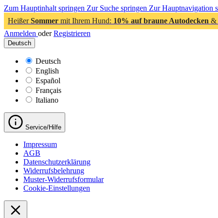
Zum Hauptinhalt springen
Zur Suche springen
Zur Hauptnavigation 
Heißer
Sommer
mit Ihrem Hund:
10% auf braune Autodecken
& 
Anmelden
oder
Registrieren
Deutsch
Deutsch
English
Español
Français
Italiano
Service/Hilfe
Impressum
AGB
Datenschutzerklärung
Widerrufsbelehrung
Muster-Widerrufsformular
Cookie-Einstellungen