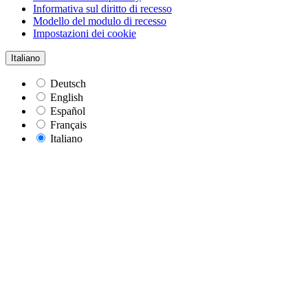
Informativa sul diritto di recesso
Modello del modulo di recesso
Impostazioni dei cookie
Italiano
Deutsch
English
Español
Français
Italiano
Doctor Bark
Beifahrersitz Autoschondecke
Komfortabler Schutz für den Beifahrersitz mit
Fußraumschutz
Manufakturqualität