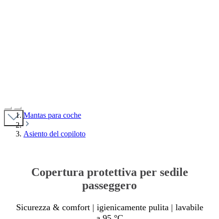
MADE IN GERMANY
waschbar bis 95°C
Trockner geeignet
langlebig & robust
10 Jahre Herstellergarantie
Mantas para coche
Asiento del copiloto
Copertura protettiva per sedile
passeggero
Sicurezza & comfort | igienicamente pulita | lavabile
a 95 °C