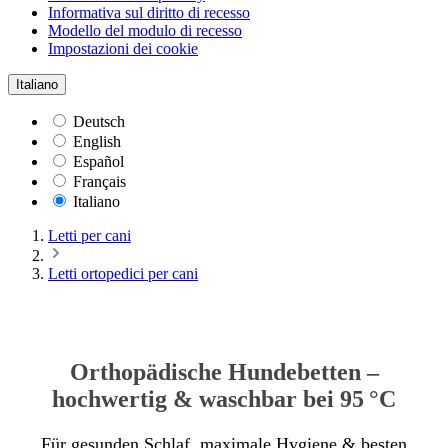
Informativa sul diritto di recesso
Modello del modulo di recesso
Impostazioni dei cookie
Italiano
Deutsch
English
Español
Français
Italiano
Letti per cani
Letti ortopedici per cani
Orthopädische Hundebetten –
hochwertig & waschbar bei 95 °C
Für gesunden Schlaf, maximale Hygiene & besten