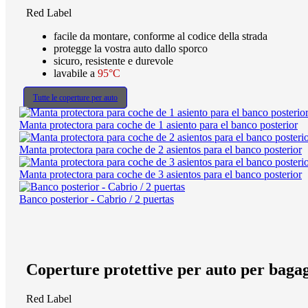
Red Label
facile da montare, conforme al codice della strada
protegge la vostra auto dallo sporco
sicuro, resistente e durevole
lavabile a
95°C
Tutte le coperture per auto
Manta protectora para coche de 1 asiento para el banco posterior
Manta protectora para coche de 2 asientos para el banco posterior
Manta protectora para coche de 3 asientos para el banco posterior
Banco posterior - Cabrio / 2 puertas
Coperture protettive per auto per baga
Red Label