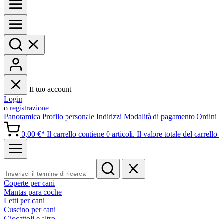
Il tuo account
Login
o
registrazione
Panoramica
Profilo personale
Indirizzi
Modalità di pagamento
Ordini
0,00 €*
Il carrello contiene 0 articoli. Il valore totale del carrello
Coperte per cani
Mantas para coche
Letti per cani
Cuscino per cani
Giocattoli e altro