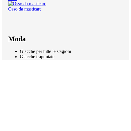
Osso da masticare
Moda
Giacche per tutte le stagioni
Giacche trapuntate
Look intramontabile
Resistenti
Moda
Menu
Informazioni legali
Condizioni Generali di Contratto
Informativa sulla privacy