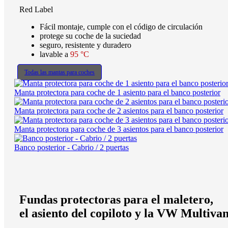
Red Label
Fácil montaje, cumple con el código de circulación
protege su coche de la suciedad
seguro, resistente y duradero
lavable a
95 °C
Todas las mantas para coches
Manta protectora para coche de 1 asiento para el banco posterior
Manta protectora para coche de 2 asientos para el banco posterior
Manta protectora para coche de 3 asientos para el banco posterior
Banco posterior - Cabrio / 2 puertas
Fundas protectoras para el maletero,
el asiento del copiloto y la VW Multiva