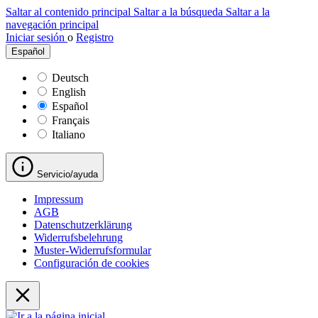
Saltar al contenido principal
Saltar a la búsqueda
Saltar a la
navegación principal
Iniciar sesión
o
Registro
Español
Deutsch
English
Español
Français
Italiano
Servicio/ayuda
Impressum
AGB
Datenschutzerklärung
Widerrufsbelehrung
Muster-Widerrufsformular
Configuración de cookies