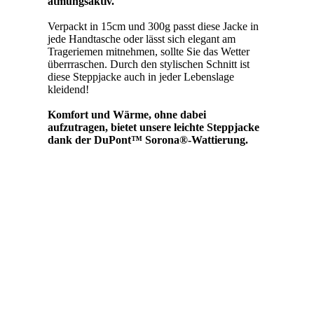
atmungsaktiv.
Verpackt in 15cm und 300g passt diese Jacke in
jede Handtasche oder lässt sich elegant am
Trageriemen mitnehmen, sollte Sie das Wetter
überrraschen. Durch den stylischen Schnitt ist
diese Steppjacke auch in jeder Lebenslage
kleidend!
Komfort und Wärme, ohne dabei
aufzutragen, bietet unsere leichte Steppjacke
dank der DuPont™ Sorona®-Wattierung.
Genießen Sie die einzigartigen Vorteile der
Wärmedämmung aus dem nachwachsenden
Rohstoff der DuPont™ Sorona® Fasern. Diese
Fasern besitzen eine außergewöhnliche
Weichheit und ein gute Haptik für den täglichen
Komfort.
Die Isolierung bietet eine hervorragende
Wärmerückhalteleistung aufgrund der
Kombination von Sorona®-Fasereigenschaften
und moderne Dämmtechnik. Sie liefert leichte,
atmungsaktive Wärme für jede Herausforderung