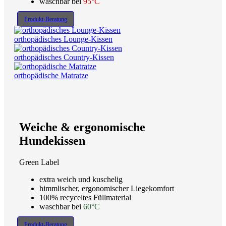
waschbar bei
95°C
Produkt-Beratung
orthopädisches Lounge-Kissen
orthopädisches Country-Kissen
orthopädische Matratze
Weiche & ergonomische
Hundekissen
Green Label
extra weich und kuschelig
himmlischer, ergonomischer Liegekomfort
100% recyceltes Füllmaterial
waschbar bei
60°C
Produkt-Beratung