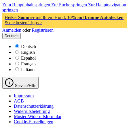
Zum Hauptinhalt springen
Zur Suche springen
Zur Hauptnavigation
springen
Heißer
Sommer
mit Ihrem Hund:
10% auf braune Autodecken
& die besten Tipps >
Anmelden
oder
Registrieren
Deutsch
Deutsch
English
Español
Français
Italiano
Service/Hilfe
Impressum
AGB
Datenschutzerklärung
Widerrufsbelehrung
Muster-Widerrufsformular
Cookie-Einstellungen