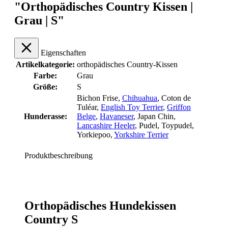
"Orthopädisches Country Kissen |
Grau | S"
Eigenschaften
Artikelkategorie:
orthopädisches Country-Kissen
Farbe:
Grau
Größe:
S
Bichon Frise
,
Chihuahua
, Coton de
Tuléar
,
English Toy Terrier
,
Griffon
Hunderasse:
Belge
,
Havaneser
, Japan Chin
,
Lancashire Heeler
, Pudel
, Toypudel
,
Yorkiepoo
,
Yorkshire Terrier
Produktbeschreibung
Orthopädisches Hundekissen
Country S