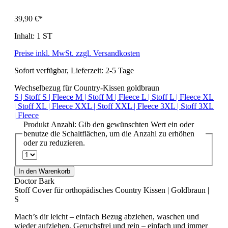
39,90 €*
Inhalt:
1 ST
Preise inkl. MwSt. zzgl. Versandkosten
Sofort verfügbar, Lieferzeit: 2-5 Tage
Wechselbezug für Country-Kissen goldbraun
S | Stoff
S | Fleece
M | Stoff
M | Fleece
L | Stoff
L | Fleece
XL
| Stoff
XL | Fleece
XXL | Stoff
XXL | Fleece
3XL | Stoff
3XL
| Fleece
Produkt Anzahl: Gib den gewünschten Wert ein oder
benutze die Schaltflächen, um die Anzahl zu erhöhen
oder zu reduzieren.
In den Warenkorb
Doctor Bark
Stoff Cover für orthopädisches Country Kissen | Goldbraun |
S
Mach’s dir leicht – einfach Bezug abziehen, waschen und
wieder aufziehen. Geruchsfrei und rein – einfach und immer