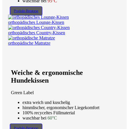
waschbar bei
95°C
Produkt-Beratung
orthopädisches Lounge-Kissen
orthopädisches Country-Kissen
orthopädische Matratze
Weiche & ergonomische
Hundekissen
Green Label
extra weich und kuschelig
himmlischer, ergonomischer Liegekomfort
100% recyceltes Füllmaterial
waschbar bei
60°C
Produkt-Beratung