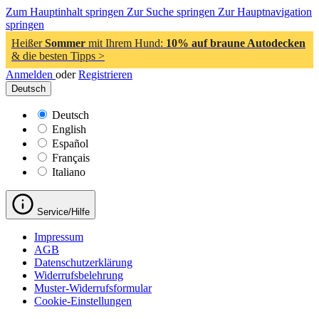
Zum Hauptinhalt springen
Zur Suche springen
Zur Hauptnavigation
springen
Heißer
Sommer
mit Ihrem Hund:
10% auf braune Autodecken
& die besten Tipps >
Anmelden
oder
Registrieren
Deutsch
Deutsch
English
Español
Français
Italiano
Service/Hilfe
Impressum
AGB
Datenschutzerklärung
Widerrufsbelehrung
Muster-Widerrufsformular
Cookie-Einstellungen