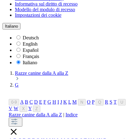
Informativa sul diritto di recesso
Modello del modulo di recesso
Impostazioni dei cookie
Italiano
Deutsch
English
Español
Français
Italiano
Razze canine dalla A alla Z
G
A
B
C
D
E
F
G
H
I
J
K
L
M
O
P
R
S
T
0-9
N
Q
U
V
W
Y
X
Z
Razze canine dalla A alla Z
|
Indice