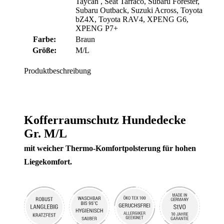
Taycan
, Seat Tarraco
, Subaru Forester
,
Subaru Outback
, Suzuki Across
, Toyota
bZ4X
, Toyota RAV4
, XPENG G6
,
XPENG P7+
Farbe:
Braun
Größe:
M/L
Produktbeschreibung
Kofferraumschutz Hundedecke
Gr. M/L
mit weicher Thermo-Komfortpolsterung für hohen
Liegekomfort.