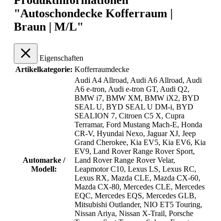
Produktinformationen
"Autoschondecke Kofferraum |
Braun | M/L"
Eigenschaften
Artikelkategorie:
Kofferraumdecke
Audi A4 Allroad
, Audi A6 Allroad
, Audi
A6 e-tron
, Audi e-tron GT
, Audi Q2
,
BMW i7
, BMW XM
, BMW iX2
, BYD
SEAL U
, BYD SEAL U DM-i
, BYD
SEALION 7
, Citroen C5 X
, Cupra
Terramar
, Ford Mustang Mach-E
, Honda
CR-V
, Hyundai Nexo
, Jaguar XJ
, Jeep
Grand Cherokee
, Kia EV5
, Kia EV6
, Kia
EV9
, Land Rover Range Rover Sport
,
Automarke /
Land Rover Range Rover Velar
,
Modell:
Leapmotor C10
, Lexus LS
, Lexus RC
,
Lexus RX
, Mazda CLE
, Mazda CX-60
,
Mazda CX-80
, Mercedes CLE
, Mercedes
EQC
, Mercedes EQS
, Mercedes GLB
,
Mitsubishi Outlander
, NIO ET5 Touring
,
Nissan Ariya
, Nissan X-Trail
, Porsche