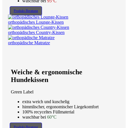
waschbar bei
95°C
Produkt-Beratung
orthopädisches Lounge-Kissen
orthopädisches Country-Kissen
orthopädische Matratze
Weiche & ergonomische
Hundekissen
Green Label
extra weich und kuschelig
himmlischer, ergonomischer Liegekomfort
100% recyceltes Füllmaterial
waschbar bei
60°C
Produkt-Beratung