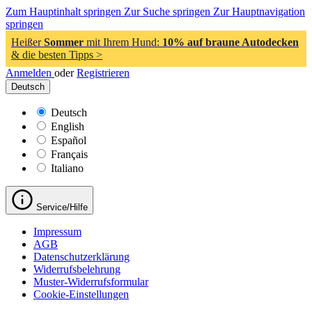
Zum Hauptinhalt springen
Zur Suche springen
Zur Hauptnavigation
springen
Heißer
Sommer
mit Ihrem Hund:
10% auf braune Autodecken
& die besten Tipps >
Anmelden
oder
Registrieren
Deutsch
Deutsch
English
Español
Français
Italiano
Service/Hilfe
Impressum
AGB
Datenschutzerklärung
Widerrufsbelehrung
Muster-Widerrufsformular
Cookie-Einstellungen