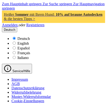
Zum Hauptinhalt springen
Zur Suche springen
Zur Hauptnavigation
springen
Heißer
Sommer
mit Ihrem Hund:
10% auf braune Autodecken
& die besten Tipps >
Anmelden
oder
Registrieren
Deutsch
Deutsch
English
Español
Français
Italiano
Service/Hilfe
Impressum
AGB
Datenschutzerklärung
Widerrufsbelehrung
Muster-Widerrufsformular
Cookie-Einstellungen