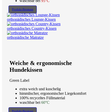
waschbar bei
95°C
Produkt-Beratung
orthopädisches Lounge-Kissen
orthopädisches Country-Kissen
orthopädische Matratze
Weiche & ergonomische
Hundekissen
Green Label
extra weich und kuschelig
himmlischer, ergonomischer Liegekomfort
100% recyceltes Füllmaterial
waschbar bei
60°C
Produkt-Beratung