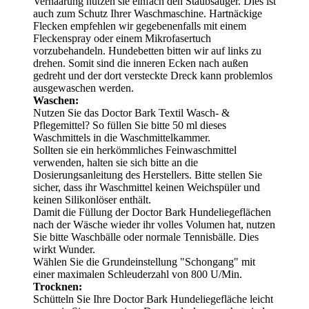
Verhaarung nutzen sie einfach den Staubsauger. Dies ist
auch zum Schutz Ihrer Waschmaschine. Hartnäckige
Flecken empfehlen wir gegebenenfalls mit einem
Fleckenspray oder einem Mikrofasertuch
vorzubehandeln. Hundebetten bitten wir auf links zu
drehen. Somit sind die inneren Ecken nach außen
gedreht und der dort versteckte Dreck kann problemlos
ausgewaschen werden.
Waschen:
Nutzen Sie das Doctor Bark Textil Wasch- &
Pflegemittel? So füllen Sie bitte 50 ml dieses
Waschmittels in die Waschmittelkammer.
Sollten sie ein herkömmliches Feinwaschmittel
verwenden, halten sie sich bitte an die
Dosierungsanleitung des Herstellers. Bitte stellen Sie
sicher, dass ihr Waschmittel keinen Weichspüler und
keinen Silikonlöser enthält.
Damit die Füllung der Doctor Bark Hundeliegeflächen
nach der Wäsche wieder ihr volles Volumen hat, nutzen
Sie bitte Waschbälle oder normale Tennisbälle. Dies
wirkt Wunder.
Wählen Sie die Grundeinstellung "Schongang" mit
einer maximalen Schleuderzahl von 800 U/Min.
Trocknen:
Schütteln Sie Ihre Doctor Bark Hundeliegefläche leicht