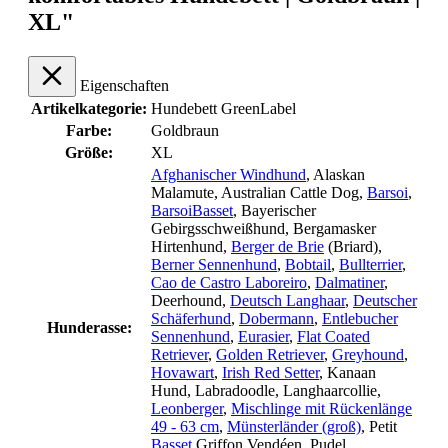
XL"
Eigenschaften
Artikelkategorie:
Hundebett GreenLabel
Farbe:
Goldbraun
Größe:
XL
Afghanischer Windhund
, Alaskan
Malamute
, Australian Cattle Dog
,
Barsoi
,
Barsoi
Basset
, Bayerischer
Gebirgsschweißhund
, Bergamasker
Hirtenhund
,
Berger de Brie
(Briard)
,
Berner Sennenhund
,
Bobtail
,
Bullterrier
,
Cao de Castro Laboreiro
,
Dalmatiner
,
Deerhound
,
Deutsch Langhaar
,
Deutscher
Schäferhund
,
Dobermann
,
Entlebucher
Hunderasse:
Sennenhund
,
Eurasier
,
Flat Coated
Retriever
,
Golden Retriever
,
Greyhound
,
Hovawart
,
Irish Red Setter
, Kanaan
Hund
, Labradoodle
, Langhaarcollie
,
Leonberger
,
Mischlinge mit Rückenlänge
49 - 63 cm
,
Münsterländer (groß)
, Petit
Basset
Griffon Vendéen
, Pudel
,