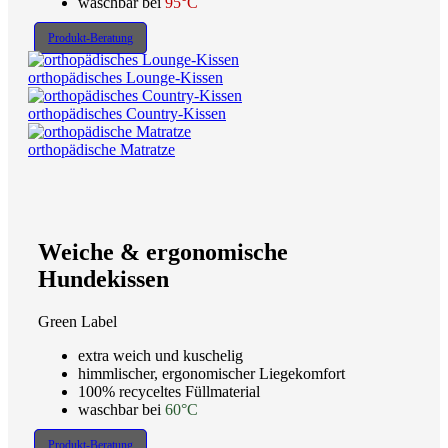
waschbar bei
95°C
Produkt-Beratung
orthopädisches Lounge-Kissen
orthopädisches Country-Kissen
orthopädische Matratze
Weiche & ergonomische
Hundekissen
Green Label
extra weich und kuschelig
himmlischer, ergonomischer Liegekomfort
100% recyceltes Füllmaterial
waschbar bei
60°C
Produkt-Beratung