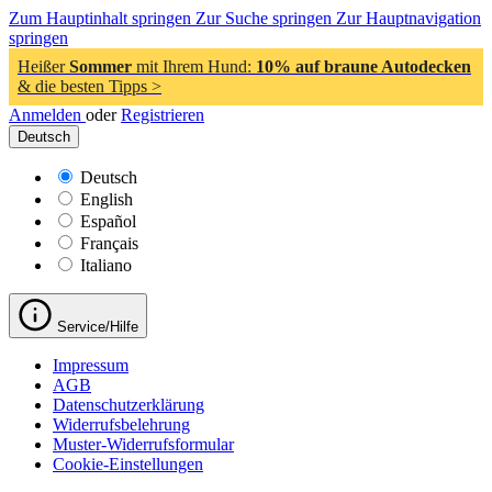
Zum Hauptinhalt springen
Zur Suche springen
Zur Hauptnavigation
springen
Heißer
Sommer
mit Ihrem Hund:
10% auf braune Autodecken
& die besten Tipps >
Anmelden
oder
Registrieren
Deutsch
Deutsch
English
Español
Français
Italiano
Service/Hilfe
Impressum
AGB
Datenschutzerklärung
Widerrufsbelehrung
Muster-Widerrufsformular
Cookie-Einstellungen