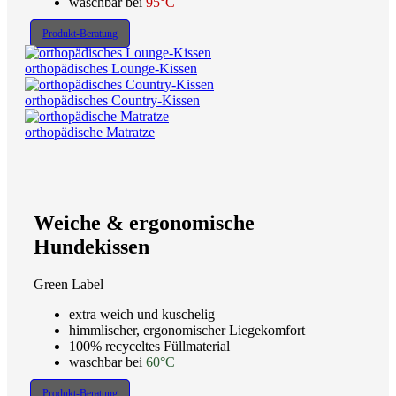
waschbar bei
95°C
Produkt-Beratung
orthopädisches Lounge-Kissen
orthopädisches Country-Kissen
orthopädische Matratze
Weiche & ergonomische
Hundekissen
Green Label
extra weich und kuschelig
himmlischer, ergonomischer Liegekomfort
100% recyceltes Füllmaterial
waschbar bei
60°C
Produkt-Beratung