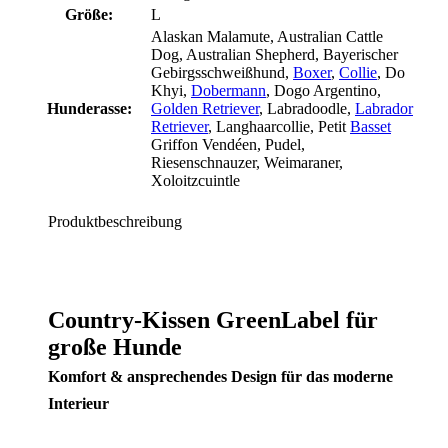
Größe:
L
Alaskan Malamute
, Australian Cattle
Dog
, Australian Shepherd
, Bayerischer
Gebirgsschweißhund
,
Boxer
,
Collie
, Do
Khyi
,
Dobermann
, Dogo Argentino
,
Hunderasse:
Golden Retriever
, Labradoodle
,
Labrador
Retriever
, Langhaarcollie
, Petit
Basset
Griffon Vendéen
, Pudel
,
Riesenschnauzer
, Weimaraner
,
Xoloitzcuintle
Produktbeschreibung
Country-Kissen GreenLabel für
große Hunde
Komfort & ansprechendes Design für das moderne
Interieur