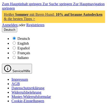
Zum Hauptinhalt springen
Zur Suche springen
Zur Hauptnavigation
springen
Heißer
Sommer
mit Ihrem Hund:
10% auf braune Autodecken
& die besten Tipps >
Anmelden
oder
Registrieren
Deutsch
Deutsch
English
Español
Français
Italiano
Service/Hilfe
Impressum
AGB
Datenschutzerklärung
Widerrufsbelehrung
Muster-Widerrufsformular
Cookie-Einstellungen