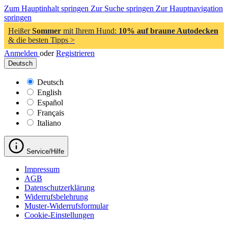
Zum Hauptinhalt springen
Zur Suche springen
Zur Hauptnavigation
springen
Heißer
Sommer
mit Ihrem Hund:
10% auf braune Autodecken
& die besten Tipps >
Anmelden
oder
Registrieren
Deutsch
Deutsch
English
Español
Français
Italiano
Service/Hilfe
Impressum
AGB
Datenschutzerklärung
Widerrufsbelehrung
Muster-Widerrufsformular
Cookie-Einstellungen