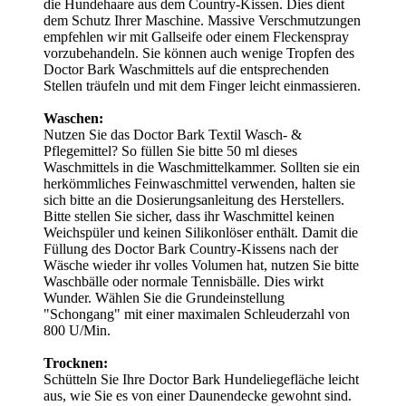
die Hundehaare aus dem Country-Kissen. Dies dient
dem Schutz Ihrer Maschine. Massive Verschmutzungen
empfehlen wir mit Gallseife oder einem Fleckenspray
vorzubehandeln. Sie können auch wenige Tropfen des
Doctor Bark Waschmittels auf die entsprechenden
Stellen träufeln und mit dem Finger leicht einmassieren.
Waschen:
Nutzen Sie das Doctor Bark Textil Wasch- &
Pflegemittel? So füllen Sie bitte 50 ml dieses
Waschmittels in die Waschmittelkammer. Sollten sie ein
herkömmliches Feinwaschmittel verwenden, halten sie
sich bitte an die Dosierungsanleitung des Herstellers.
Bitte stellen Sie sicher, dass ihr Waschmittel keinen
Weichspüler und keinen Silikonlöser enthält. Damit die
Füllung des Doctor Bark Country-Kissens nach der
Wäsche wieder ihr volles Volumen hat, nutzen Sie bitte
Waschbälle oder normale Tennisbälle. Dies wirkt
Wunder. Wählen Sie die Grundeinstellung
"Schongang" mit einer maximalen Schleuderzahl von
800 U/Min.
Trocknen:
Schütteln Sie Ihre Doctor Bark Hundeliegefläche leicht
aus, wie Sie es von einer Daunendecke gewohnt sind.