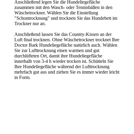
Anschließend legen Sie die Hundeliegefläche
zusammen mit den Wasch- oder Tennisbällen in den
Wäschetrockner. Wählen Sie die Einstellung
"Schontrocknung" und trocknen Sie das Hundebett im
Trockner nur an.
Anschließend lassen Sie das Country-Kissen an der
Luft final trocknen. Ohne Wäschetrockner trocknet Ihre
Doctor Bark Hundeliegefläche natürlich auch. Wählen
Sie zur Lufttrocknung einen warmen und gut
durchlüfteten Ort, damit ihre Hundeliegefläche
innerhalb von 3-4 h wieder trocken ist. Schütteln Sie
Ihre Hundeliegefläche während der Lufttrocknung
mehrfach gut aus und ziehen Sie es immer wieder leicht
in Form.
Größenempfehlung
Gr. M - mittelgroße/große Hunde
Abmessungen: 84 x 57 cm
Rückenlänge: bis 52 cm
Hunderassen Beispiele: