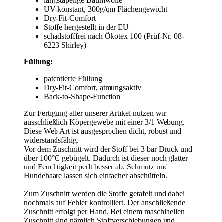
langstapelige Baumwolle
UV-konstant, 300g/qm Flächengewicht
Dry-Fit-Comfort
Stoffe hergestellt in der EU
schadstofffrei nach Ökotex 100 (Prüf-Nr. 08-
6223 Shirley)
Füllung:
patentierte Füllung
Dry-Fit-Comfort, atmungsaktiv
Back-to-Shape-Function
Zur Fertigung aller unserer Artikel nutzen wir
ausschließlich Köpergewebe mit einer 3/1 Webung.
Diese Web Art ist ausgesprochen dicht, robust und
widerstandsfähig.
Vor dem Zuschnitt wird der Stoff bei 3 bar Druck und
über 100°C gebügelt. Dadurch ist dieser noch glatter
und Feuchtigkeit perlt besser ab. Schmutz und
Hundehaare lassen sich einfacher abschütteln.
Zum Zuschnitt werden die Stoffe getafelt und dabei
nochmals auf Fehler kontrolliert. Der anschließende
Zuschnitt erfolgt per Hand. Bei einem maschinellen
Zuschnitt sind nämlich Stoffverschiebungen und