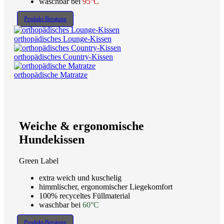
waschbar bei
95°C
Produkt-Beratung
orthopädisches Lounge-Kissen
orthopädisches Country-Kissen
orthopädische Matratze
Weiche & ergonomische
Hundekissen
Green Label
extra weich und kuschelig
himmlischer, ergonomischer Liegekomfort
100% recyceltes Füllmaterial
waschbar bei
60°C
Produkt-Beratung