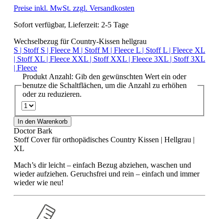
Preise inkl. MwSt. zzgl. Versandkosten
Sofort verfügbar, Lieferzeit: 2-5 Tage
Wechselbezug für Country-Kissen hellgrau
S | Stoff
S | Fleece
M | Stoff
M | Fleece
L | Stoff
L | Fleece
XL
| Stoff
XL | Fleece
XXL | Stoff
XXL | Fleece
3XL | Stoff
3XL
| Fleece
Produkt Anzahl: Gib den gewünschten Wert ein oder
benutze die Schaltflächen, um die Anzahl zu erhöhen
oder zu reduzieren.
In den Warenkorb
Doctor Bark
Stoff Cover für orthopädisches Country Kissen | Hellgrau |
XL
Mach’s dir leicht – einfach Bezug abziehen, waschen und
wieder aufziehen. Geruchsfrei und rein – einfach und immer
wieder wie neu!