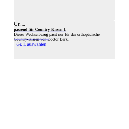
Gr. L
passend für Country-Kissen L
Dieser Wechselbezug passt nur für das orthopädische
Country-Kissen von Doctor Bark.
Gr. L auswählen
Gr. XL
passend für Country-Kissen XL
Dieser Wechselbezug passt nur für das orthopädische
Country-Kissen von Doctor Bark.
Gr. XL auswählen