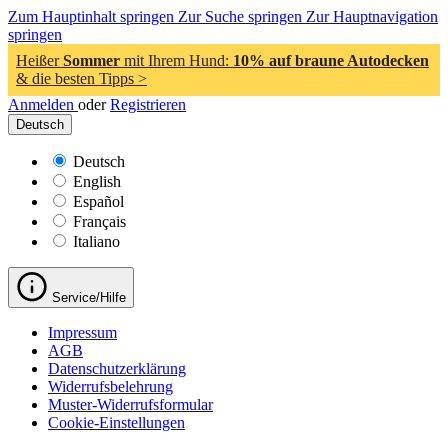
Zum Hauptinhalt springen
Zur Suche springen
Zur Hauptnavigation
springen
Heißer
Sommer
mit Ihrem Hund:
10% auf braune Autodecken
& die besten Tipps >
Anmelden
oder
Registrieren
Deutsch
Deutsch
English
Español
Français
Italiano
Service/Hilfe
Impressum
AGB
Datenschutzerklärung
Widerrufsbelehrung
Muster-Widerrufsformular
Cookie-Einstellungen