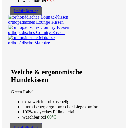
waschbar bei
95°C
Produkt-Beratung
orthopädisches Lounge-Kissen
orthopädisches Country-Kissen
orthopädische Matratze
Weiche & ergonomische
Hundekissen
Green Label
extra weich und kuschelig
himmlischer, ergonomischer Liegekomfort
100% recyceltes Füllmaterial
waschbar bei
60°C
Produkt-Beratung