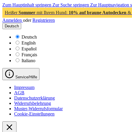
Zum Hauptinhalt springen
Zur Suche springen
Zur Hauptnavigation 
Heißer
Sommer
mit Ihrem Hund:
10% auf braune Autodecken
& 
Anmelden
oder
Registrieren
Deutsch
Deutsch
English
Español
Français
Italiano
Service/Hilfe
Impressum
AGB
Datenschutzerklärung
Widerrufsbelehrung
Muster-Widerrufsformular
Cookie-Einstellungen