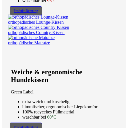
waschbar bei
95°C
Produkt-Beratung
orthopädisches Lounge-Kissen
orthopädisches Country-Kissen
orthopädische Matratze
Weiche & ergonomische
Hundekissen
Green Label
extra weich und kuschelig
himmlischer, ergonomischer Liegekomfort
100% recyceltes Füllmaterial
waschbar bei
60°C
Produkt-Beratung