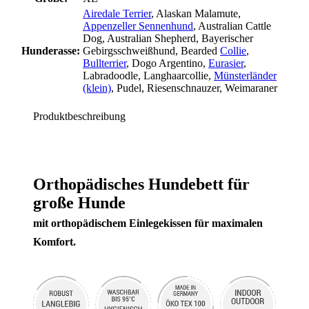
Airedale Terrier
, Alaskan Malamute
,
Appenzeller Sennenhund
, Australian Cattle
Dog
, Australian Shepherd
, Bayerischer
Hunderasse:
Gebirgsschweißhund
, Bearded
Collie
,
Bullterrier
, Dogo Argentino
,
Eurasier
,
Labradoodle
, Langhaarcollie
,
Münsterländer
(klein)
, Pudel
, Riesenschnauzer
, Weimaraner
Produktbeschreibung
Orthopädisches Hundebett für
große Hunde
mit orthopädischem Einlegekissen für maximalen
Komfort.