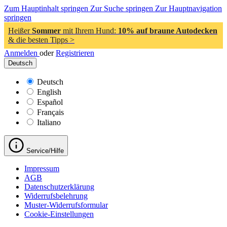
Zum Hauptinhalt springen
Zur Suche springen
Zur Hauptnavigation
springen
Heißer
Sommer
mit Ihrem Hund:
10% auf braune Autodecken
& die besten Tipps >
Anmelden
oder
Registrieren
Deutsch
Deutsch
English
Español
Français
Italiano
Service/Hilfe
Impressum
AGB
Datenschutzerklärung
Widerrufsbelehrung
Muster-Widerrufsformular
Cookie-Einstellungen