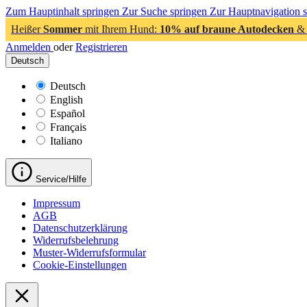
Zum Hauptinhalt springen
Zur Suche springen
Zur Hauptnavigation 
Heißer
Sommer
mit Ihrem Hund:
10% auf braune Autodecken
& 
Anmelden
oder
Registrieren
Deutsch
Deutsch
English
Español
Français
Italiano
Service/Hilfe
Impressum
AGB
Datenschutzerklärung
Widerrufsbelehrung
Muster-Widerrufsformular
Cookie-Einstellungen