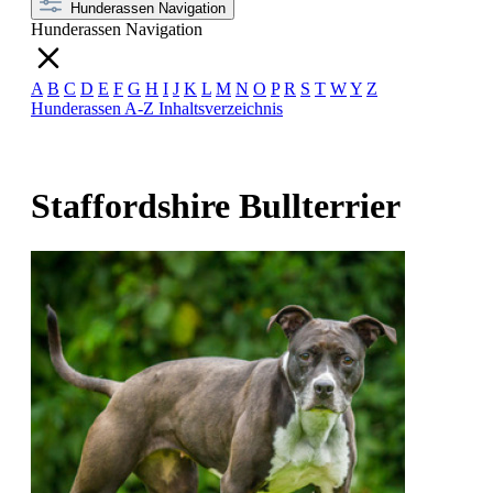
Hunderassen Navigation
Hunderassen Navigation
A
B
C
D
E
F
G
H
I
J
K
L
M
N
O
P
R
S
T
W
Y
Z
Hunderassen A-Z
Inhaltsverzeichnis
Staffordshire Bullterrier