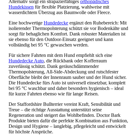
Alternativ sorgt ein strapazierfähiges
orthopädisches
Hundekissen
für flexible Platzierung, wahlweise mit
wasserdichtem Überzug aus Baumwolle oder Fleece.
Eine hochwertige
Hundedecke
ergänzt den Ruhebereich: Mit
isolierender Thermopolsterung schützt sie vor Bodenkälte und
sorgt für behaglichen Komfort. Dank robuster Materialien ist
sie ebenso für den Outdoor-Einsatz geeignet und kann
vollständig bei 95 °C gewaschen werden.
Für sichere Fahrten mit dem Hund empfiehlt sich eine
Hundedecke Auto
, die Rückbank oder Kofferraum
zuverlässig schützt. Dank geräuschdämmender
Thermopolsterung, All-Side-Abdeckung und rutschfester
Oberfläche bleibt der Innenraum sauber und der Hund sicher.
Die Hundedecke fürs Auto ist universell einsetzbar, komplett
bei 95 °C waschbar und daher besonders hygienisch – ideal
für kurze Fahrten ebenso wie für lange Reisen.
Der Staffordshire Bullterrier vereint Kraft, Sensibilität und
Treue – die richtige Ausstattung unterstützt seine
Regeneration und steigert das Wohlbefinden. Doctor Bark
Produkte bieten dafür die perfekte Kombination aus Funktion,
Design und Hygiene – langlebig, pflegeleicht und entwickelt
für höchste Ansprüche.