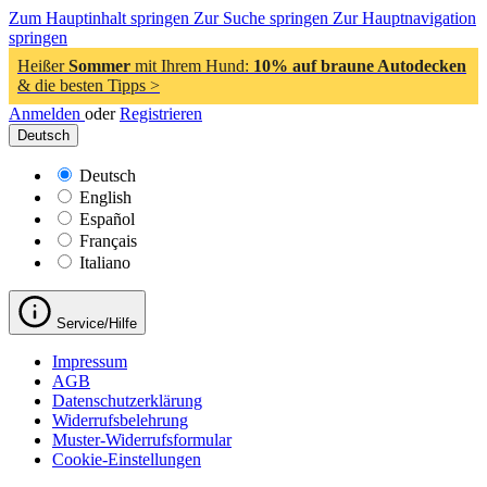
Zum Hauptinhalt springen
Zur Suche springen
Zur Hauptnavigation
springen
Heißer
Sommer
mit Ihrem Hund:
10% auf braune Autodecken
& die besten Tipps >
Anmelden
oder
Registrieren
Deutsch
Deutsch
English
Español
Français
Italiano
Service/Hilfe
Impressum
AGB
Datenschutzerklärung
Widerrufsbelehrung
Muster-Widerrufsformular
Cookie-Einstellungen