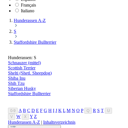
Français
Italiano
Hunderassen A-Z
S
Staffordshire Bullterrier
Hunderassen: S
Schnauzer (mittel)
Scottish Terrier
Shelti (Shetl. Sheepdog)
Shiba Inu
Shih Tzu
Siberian Husky
Staffordshire Bullterrier
A
B
C
D
E
F
G
H
I
J
K
L
M
N
O
P
R
S
T
0-9
Q
U
W
Y
Z
V
X
Hunderassen A-Z
|
Inhaltsverzeichnis