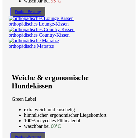
waschbar bei
95°C
Produkt-Beratung
orthopädisches Lounge-Kissen
orthopädisches Country-Kissen
orthopädische Matratze
Weiche & ergonomische
Hundekissen
Green Label
extra weich und kuschelig
himmlischer, ergonomischer Liegekomfort
100% recyceltes Füllmaterial
waschbar bei
60°C
Produkt-Beratung