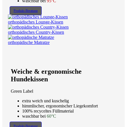
waschbar bei
95°C
Produkt-Beratung
orthopädisches Lounge-Kissen
orthopädisches Country-Kissen
orthopädische Matratze
Weiche & ergonomische
Hundekissen
Green Label
extra weich und kuschelig
himmlischer, ergonomischer Liegekomfort
100% recyceltes Füllmaterial
waschbar bei
60°C
Produkt-Beratung