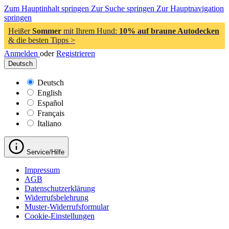
Zum Hauptinhalt springen
Zur Suche springen
Zur Hauptnavigation
springen
Heißer
Sommer
mit Ihrem Hund:
10% auf braune Autodecken
& die besten Tipps >
Anmelden
oder
Registrieren
Deutsch
Deutsch
English
Español
Français
Italiano
Service/Hilfe
Impressum
AGB
Datenschutzerklärung
Widerrufsbelehrung
Muster-Widerrufsformular
Cookie-Einstellungen