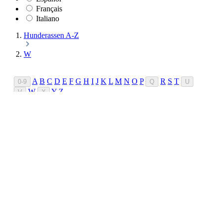
Français
Italiano
Hunderassen A-Z
W
A
B
C
D
E
F
G
H
I
J
K
L
M
N
O
P
R
S
T
0-9
Q
U
W
Y
Z
V
X
Hunderassen A-Z
|
Inhaltsverzeichnis
Hunderassen Navigation
Hunderassen Navigation
A
B
C
D
E
F
G
H
I
J
K
L
M
N
O
P
R
S
T
W
Y
Z
Hunderassen A-Z
Inhaltsverzeichnis
W