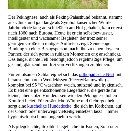
Der Pekingnese, auch als Peking-Palasthund bekannt, stammt
aus China und galt lange als Symbol kaiserlicher Würde.
Jahrhunderte lang ausschließlich am Hof gehalten, kam er erst
nach 1860 nach Europa. Heute ist er ein selbstbewusster,
intelligenter und wachsamer Begleiter, der trotz seiner
geringen Größe ein mutiges Auftreten zeigt. Seine enge
Bindung zu einer Bezugsperson macht ihn zu einem loyalen
Partner, der sich gerne in ruhigen Momenten eng anschmiegt.
Das lange, dichte Fell benötigt jedoch regelmäßige Pflege, um
gesund, glänzend und frei von Verfilzungen zu bleiben.
Für erholsamen Schlaf eignet sich das
orthopädische Nest
mit
herausnehmbarem Wendekissen (Fleece/Baumwolle) –
komplett bei 95 °C waschbar, weich, stützend und hygienisch.
Es bietet eine gelenkschonende Liegefläche, die gerade für
kleine, aber stolze Hunderassen wie den Pekingnese hohen
Komfort bietet. Für zusätzliche Wärme und Geborgenheit
sorgt eine
kuschelige Hundedecke
, die sich im Körbchen, auf
der Couch oder unterwegs vielseitig einsetzen lässt – immer
hygienisch frisch und angenehm weich.
Als pflegeleichte, flexible Liegefläche für Boden, Sofa oder