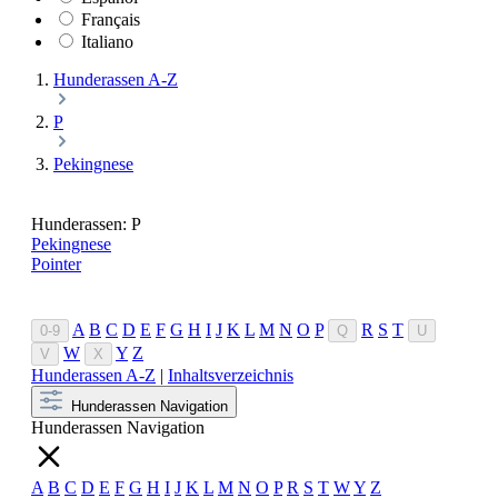
Français
Italiano
Hunderassen A-Z
P
Pekingnese
Hunderassen: P
Pekingnese
Pointer
A
B
C
D
E
F
G
H
I
J
K
L
M
N
O
P
R
S
T
0-9
Q
U
W
Y
Z
V
X
Hunderassen A-Z
|
Inhaltsverzeichnis
Hunderassen Navigation
Hunderassen Navigation
A
B
C
D
E
F
G
H
I
J
K
L
M
N
O
P
R
S
T
W
Y
Z