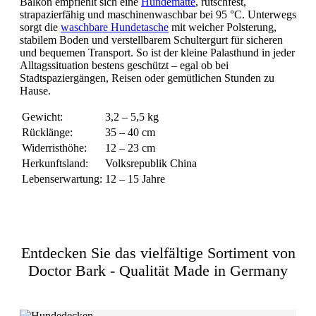
Balkon empfiehlt sich eine
Hundematte
, rutschfest,
strapazierfähig und maschinenwaschbar bei 95 °C. Unterwegs
sorgt die
waschbare Hundetasche
mit weicher Polsterung,
stabilem Boden und verstellbarem Schultergurt für sicheren
und bequemen Transport. So ist der kleine Palasthund in jeder
Alltagssituation bestens geschützt – egal ob bei
Stadtspaziergängen, Reisen oder gemütlichen Stunden zu
Hause.
Gewicht:
3,2 – 5,5 kg
Rücklänge:
35 – 40 cm
Widerristhöhe:
12 – 23 cm
Herkunftsland:
Volksrepublik China
Lebenserwartung:
12 – 15 Jahre
Entdecken Sie das vielfältige Sortiment von
Doctor Bark - Qualität Made in Germany