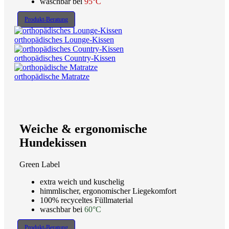
waschbar bei
95°C
Produkt-Beratung
orthopädisches Lounge-Kissen
orthopädisches Country-Kissen
orthopädische Matratze
Weiche & ergonomische
Hundekissen
Green Label
extra weich und kuschelig
himmlischer, ergonomischer Liegekomfort
100% recyceltes Füllmaterial
waschbar bei
60°C
Produkt-Beratung