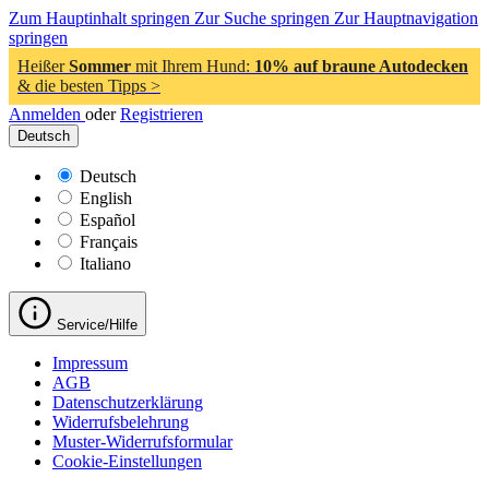
Zum Hauptinhalt springen
Zur Suche springen
Zur Hauptnavigation
springen
Heißer
Sommer
mit Ihrem Hund:
10% auf braune Autodecken
& die besten Tipps >
Anmelden
oder
Registrieren
Deutsch
Deutsch
English
Español
Français
Italiano
Service/Hilfe
Impressum
AGB
Datenschutzerklärung
Widerrufsbelehrung
Muster-Widerrufsformular
Cookie-Einstellungen