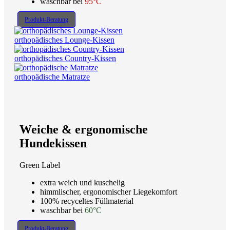
waschbar bei
95°C
Produkt-Beratung
orthopädisches Lounge-Kissen
orthopädisches Country-Kissen
orthopädische Matratze
Weiche & ergonomische
Hundekissen
Green Label
extra weich und kuschelig
himmlischer, ergonomischer Liegekomfort
100% recyceltes Füllmaterial
waschbar bei
60°C
Produkt-Beratung