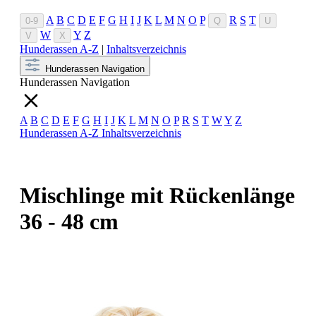
A
B
C
D
E
F
G
H
I
J
K
L
M
N
O
P
R
S
T
0-9
Q
U
W
Y
Z
V
X
Hunderassen A-Z
|
Inhaltsverzeichnis
Hunderassen Navigation
Hunderassen Navigation
A
B
C
D
E
F
G
H
I
J
K
L
M
N
O
P
R
S
T
W
Y
Z
Hunderassen A-Z
Inhaltsverzeichnis
Mischlinge mit Rückenlänge
36 - 48 cm