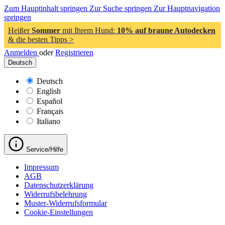
Zum Hauptinhalt springen
Zur Suche springen
Zur Hauptnavigation
springen
Heißer
Sommer
mit Ihrem Hund:
10% auf braune Autodecken
& die besten Tipps >
Anmelden
oder
Registrieren
Deutsch
Deutsch
English
Español
Français
Italiano
Service/Hilfe
Impressum
AGB
Datenschutzerklärung
Widerrufsbelehrung
Muster-Widerrufsformular
Cookie-Einstellungen