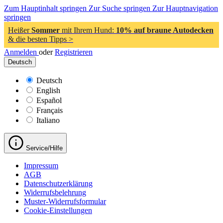
Zum Hauptinhalt springen
Zur Suche springen
Zur Hauptnavigation
springen
Heißer
Sommer
mit Ihrem Hund:
10% auf braune Autodecken
& die besten Tipps >
Anmelden
oder
Registrieren
Deutsch
Deutsch
English
Español
Français
Italiano
Service/Hilfe
Impressum
AGB
Datenschutzerklärung
Widerrufsbelehrung
Muster-Widerrufsformular
Cookie-Einstellungen