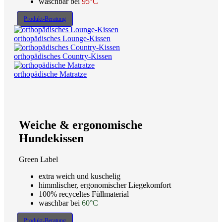
waschbar bei
95°C
Produkt-Beratung
orthopädisches Lounge-Kissen
orthopädisches Country-Kissen
orthopädische Matratze
Weiche & ergonomische
Hundekissen
Green Label
extra weich und kuschelig
himmlischer, ergonomischer Liegekomfort
100% recyceltes Füllmaterial
waschbar bei
60°C
Produkt-Beratung