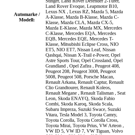
Stinger
, Land Rover Defender 2-Türer
,
Land Rover Evoque
, Leapmotor B10
,
Lexus NX
, Lexus RZ
, Mazda 5
, Mazda
Automarke /
A-Klasse
, Mazda B-Klasse
, Mazda C-
Modell:
Klasse
, Mazda CLA
, Mazda CX-5
,
Mazda E-Klasse
, Mazda MX
, Mercedes
C-Klasse
, Mercedes EQA
, Mercedes
EQB
, Mercedes EQE
, Mercedes T-
Klasse
, Mitsubishi Eclipse Cross
, NIO
ET5
, NIO ET7
, Nissan Leaf
, Nissan
Qashqai
, Nissan X-Trail e-Power
, Opel
Astre Sports Tour
, Opel Crossland
, Opel
Grandland
, Opel Zafira
, Peugeot 408
,
Peugeot 208
, Peugeot 3008
, Peugeot
5008
, Peugeot 508
, Porsche Macan
,
Renault Arkana
, Renault Captur
, Renault
Clio Grandtourer
, Renault Koleos
,
Renault Megane
, Renault Talisman
, Seat
Leon
, Skoda ENAYQ
, Skoda Fabio
Combi
, Skoda Karoq
, Skoda Scala
,
Subaru Impreza
, Suzuki Swace
, Suzuki
Vitara
, Tesla Model 3
, Toyota Camry
,
Toyota Corolla
, Toyota Corolla Cross
,
Toyota Mirai
, Toyota Prius
, VW Arteon
,
VW ID 5
, VW ID 7
, VW Tiguan
, Volvo