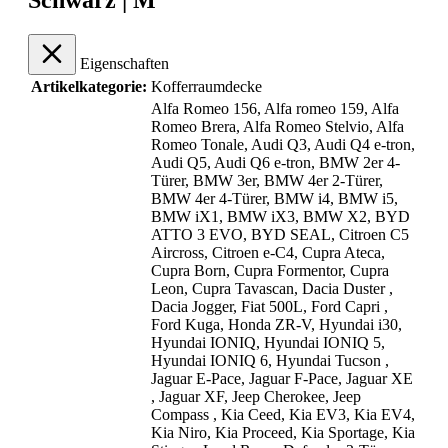
Schwarz | M"
Eigenschaften
Artikelkategorie:
Kofferraumdecke
Alfa Romeo 156
, Alfa romeo 159
, Alfa
Romeo Brera
, Alfa Romeo Stelvio
, Alfa
Romeo Tonale
, Audi Q3
, Audi Q4 e-tron
,
Audi Q5
, Audi Q6 e-tron
, BMW 2er 4-
Türer
, BMW 3er
, BMW 4er 2-Türer
,
BMW 4er 4-Türer
, BMW i4
, BMW i5
,
BMW iX1
, BMW iX3
, BMW X2
, BYD
ATTO 3 EVO
, BYD SEAL
, Citroen C5
Aircross
, Citroen e-C4
, Cupra Ateca
,
Cupra Born
, Cupra Formentor
, Cupra
Leon
, Cupra Tavascan
, Dacia Duster
,
Dacia Jogger
, Fiat 500L
, Ford Capri
,
Ford Kuga
, Honda ZR-V
, Hyundai i30
,
Hyundai IONIQ
, Hyundai IONIQ 5
,
Hyundai IONIQ 6
, Hyundai Tucson
,
Jaguar E-Pace
, Jaguar F-Pace
, Jaguar XE
, Jaguar XF
, Jeep Cherokee
, Jeep
Compass
, Kia Ceed
, Kia EV3
, Kia EV4
,
Kia Niro
, Kia Proceed
, Kia Sportage
, Kia